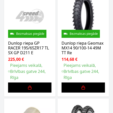
Bezmaksas piegāde
Bezmaksas piegāde
Dunlop riepa GP
Dunlop riepa Geomax
RACER 195/65ZR17 TL
MX14 90/100-14 49M
SX GP D211 E
TT Re
225,00 €
114,68 €
Pieejams veikalā,
Pieejams veikalā,
Brīvības gatve 244,
Brīvības gatve 244,
Rīga
Rīga