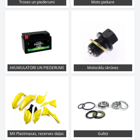
Troses un piederumi
Moto piekare
AKUMULATORI UN PIEDERUMI
Motociklu skrūves
MX Plastmasas, rezerves daļas
Gultņi