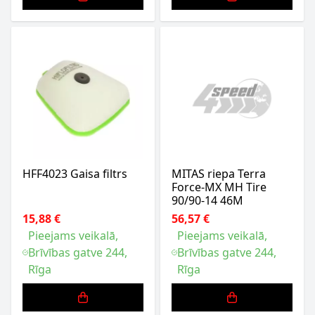
HFF4023 Gaisa filtrs
MITAS riepa Terra
Force-MX MH Tire
90/90-14 46M
15,88 €
56,57 €
Pieejams veikalā,
Pieejams veikalā,
Brīvības gatve 244,
Brīvības gatve 244,
Rīga
Rīga