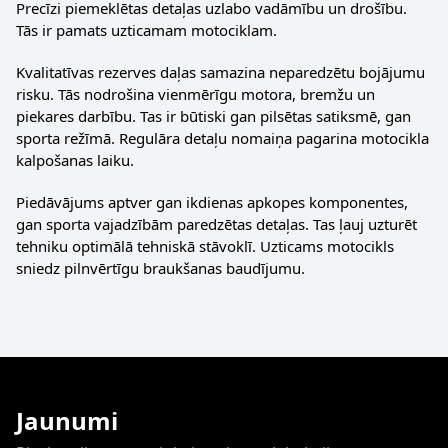
Precīzi piemeklētas detaļas uzlabo vadāmību un drošību.
Tās ir pamats uzticamam motociklam.
Kvalitatīvas rezerves daļas samazina neparedzētu bojājumu
risku. Tās nodrošina vienmērīgu motora, bremžu un
piekares darbību. Tas ir būtiski gan pilsētas satiksmē, gan
sporta režīmā. Regulāra detaļu nomaiņa pagarina motocikla
kalpošanas laiku.
Piedāvājums aptver gan ikdienas apkopes komponentes,
gan sporta vajadzībām paredzētas detaļas. Tas ļauj uzturēt
tehniku optimālā tehniskā stāvoklī. Uzticams motocikls
sniedz pilnvērtīgu braukšanas baudījumu.
Jaunumi