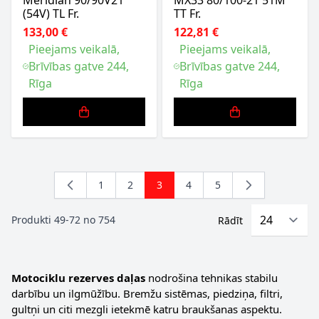
(54V) TL Fr.
TT Fr.
133,00 €
122,81 €
Pieejams veikalā,
Pieejams veikalā,
Brīvības gatve 244,
Brīvības gatve 244,
Rīga
Rīga
1
2
3
4
5
Lapa
Lapa
You're currently reading page
Lapa
Lapa
Produkti
49
-
72
no
754
Rādīt
Motociklu rezerves daļas
nodrošina tehnikas stabilu
darbību un ilgmūžību. Bremžu sistēmas, piedziņa, filtri,
gultņi un citi mezgli ietekmē katru braukšanas aspektu.