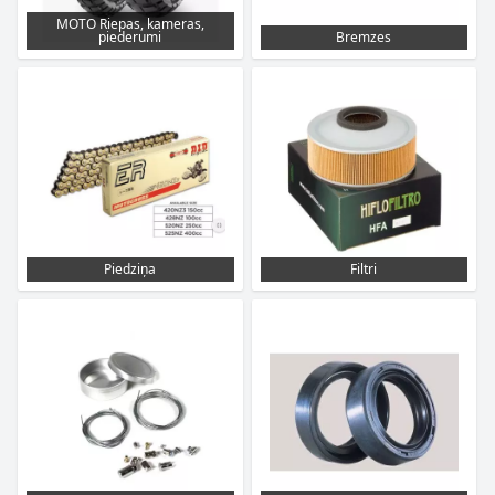
MOTO Riepas, kameras,
piederumi
Bremzes
Piedziņa
Filtri