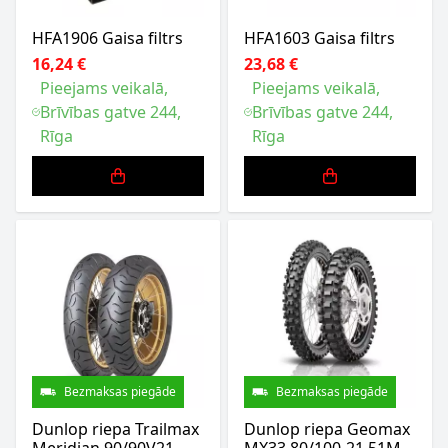
HFA1906 Gaisa filtrs
HFA1603 Gaisa filtrs
16,24 €
23,68 €
Pieejams veikalā,
Pieejams veikalā,
Brīvības gatve 244,
Brīvības gatve 244,
Rīga
Rīga
Bezmaksas piegāde
Bezmaksas piegāde
Dunlop riepa Trailmax
Dunlop riepa Geomax
Meridian 90/90V21
MX33 80/100-21 51M