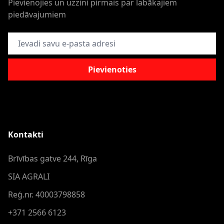
Pievienojies un uzzini pirmais par labākajiem
piedāvajumiem
E-pasta adrese
Pievienoties
Kontakti
Brīvības gatve 244, Rīga
SIA AGRALI
Reģ.nr. 40003798858
+371 2566 6123