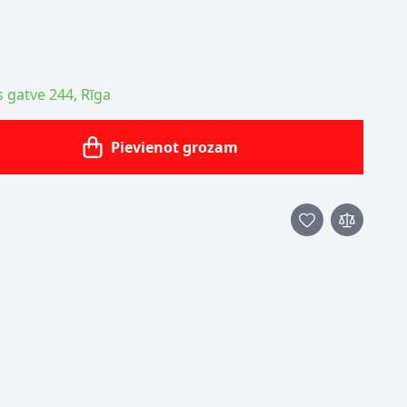
s gatve 244, Rīga
Pievienot grozam