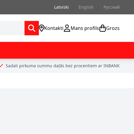
Latviski
English
Русский
Kontakti
Mans profils
Grozs
Sadali pirkuma summu daļās bez procentiem ar INBANK