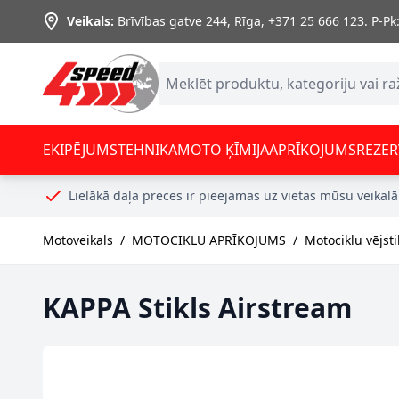
Skip to Content
Veikals:
Brīvības gatve 244, Rīga
,
+371 25 666 123.
P-Pk:
EKIPĒJUMS
TEHNIKA
MOTO ĶĪMIJA
APRĪKOJUMS
REZER
Lielākā daļa preces ir pieejamas uz vietas mūsu veikalā
Motoveikals
/
MOTOCIKLU APRĪKOJUMS
/
Motociklu vējsti
KAPPA Stikls Airstream