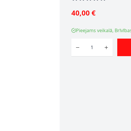
40,00 €
Pieejams veikalā, Brīvība
Skaits