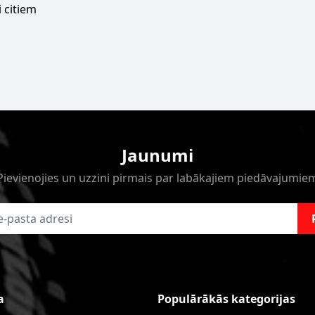
 citiem
Jaunumi
Pievienojies un uzzini pirmais par labākajiem piedāvajumie
a
Populārākās kategorijas