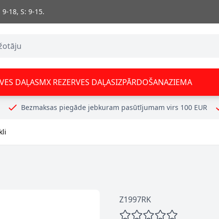
 9-18, S: 9-15.
VES DAĻAS
MX REZERVES DAĻAS
IZPĀRDOŠANA
ZIEMA
Bezmaksas piegāde jebkuram pasūtījumam virs 100 EUR
kli
Z1997RK