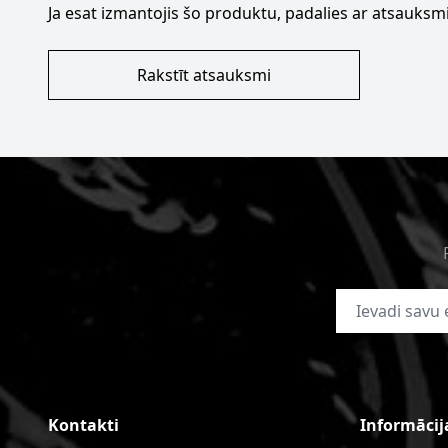
Ja esat izmantojis šo produktu, padalies ar atsauksmi
Rakstīt atsauksmi
E-pasta adrese
Kontakti
Informācij