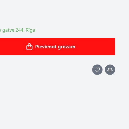
s gatve 244, Rīga
Pievienot grozam