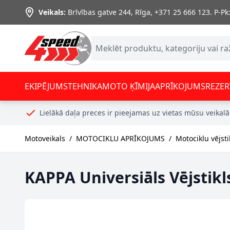
Skip to Content
Veikals:
Brīvības gatve 244, Rīga
,
+371 25 666 123.
P-Pk:
EKIPĒJUMS
TEHNIKA
MOTO ĶĪMIJA
APRĪKOJUMS
REZER
Lielākā daļa preces ir pieejamas uz vietas mūsu veikalā
Motoveikals
/
MOTOCIKLU APRĪKOJUMS
/
Motociklu vējsti
KAPPA Universiāls Vējstikl