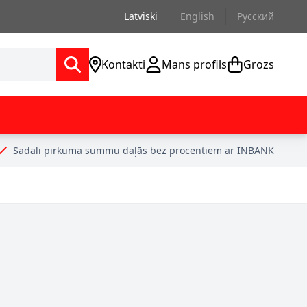
Latviski
English
Русский
Kontakti
Mans profils
Grozs
Sadali pirkuma summu daļās bez procentiem ar INBANK