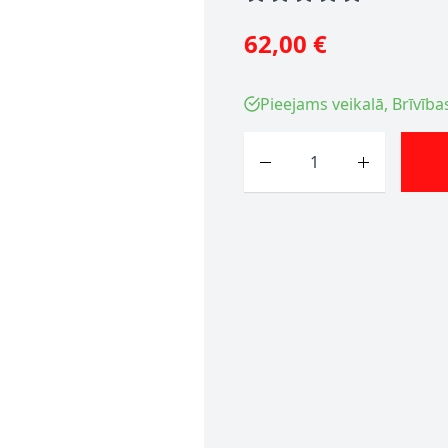
62,00 €
Pieejams veikalā, Brīvība
Skaits