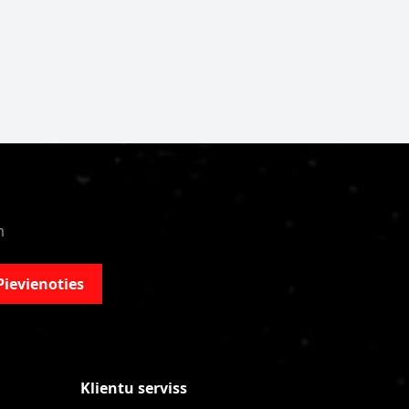
m
Pievienoties
Klientu serviss