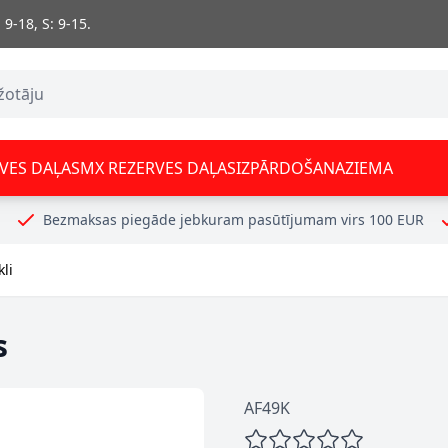
 9-18, S: 9-15.
VES DAĻAS
MX REZERVES DAĻAS
IZPĀRDOŠANA
ZIEMA
Bezmaksas piegāde jebkuram pasūtījumam virs 100 EUR
kli
s
AF49K