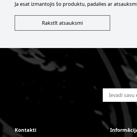
Ja esat izmantojis šo produktu, padalies ar atsauksmi
Rakstīt atsauksmi
E-pasta adrese
Kontakti
Informācij