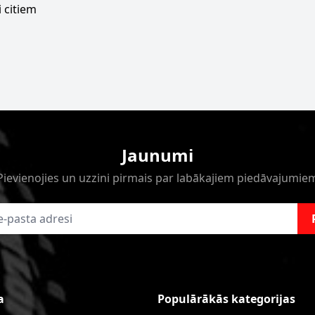
 citiem
Jaunumi
Pievienojies un uzzini pirmais par labākajiem piedāvajumie
a
Populārākās kategorijas