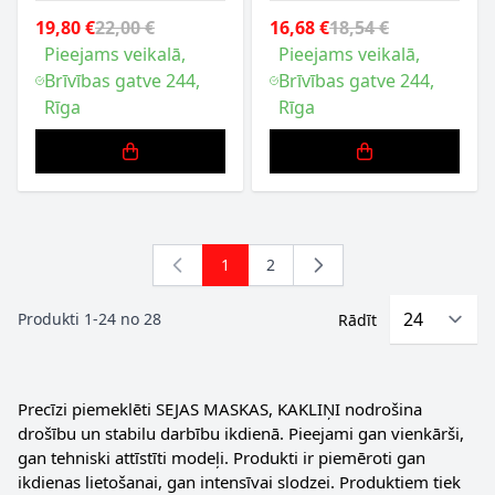
19,80 €
22,00 €
16,68 €
18,54 €
Pieejams veikalā,
Pieejams veikalā,
Brīvības gatve 244,
Brīvības gatve 244,
Rīga
Rīga
1
2
You're currently reading page
Lapa
Produkti
1
-
24
no
28
Rādīt
Precīzi piemeklēti SEJAS MASKAS, KAKLIŅI nodrošina
drošību un stabilu darbību ikdienā. Pieejami gan vienkārši,
gan tehniski attīstīti modeļi. Produkti ir piemēroti gan
ikdienas lietošanai, gan intensīvai slodzei. Produktiem tiek