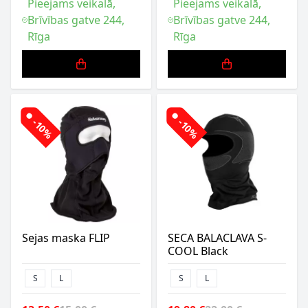
Pieejams veikalā,
Pieejams veikalā,
Brīvības gatve 244,
Brīvības gatve 244,
Rīga
Rīga
-10%
-10%
Sejas maska FLIP
SECA BALACLAVA S-
COOL Black
S
L
S
L