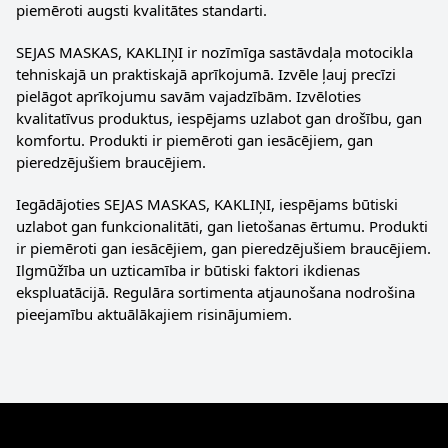
piemēroti augsti kvalitātes standarti.
SEJAS MASKAS, KAKLIŅI ir nozīmīga sastāvdaļa motocikla
tehniskajā un praktiskajā aprīkojumā. Izvēle ļauj precīzi
pielāgot aprīkojumu savām vajadzībām. Izvēloties
kvalitatīvus produktus, iespējams uzlabot gan drošību, gan
komfortu. Produkti ir piemēroti gan iesācējiem, gan
pieredzējušiem braucējiem.
Iegādājoties SEJAS MASKAS, KAKLIŅI, iespējams būtiski
uzlabot gan funkcionalitāti, gan lietošanas ērtumu. Produkti
ir piemēroti gan iesācējiem, gan pieredzējušiem braucējiem.
Ilgmūžība un uzticamība ir būtiski faktori ikdienas
ekspluatācijā. Regulāra sortimenta atjaunošana nodrošina
pieejamību aktuālākajiem risinājumiem.