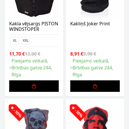
Kakla vējsargs PISTON
Kakliņš Joker Print
WINDSTOPER
XL
XXL
11,70 €
13,00 €
8,91 €
9,90 €
Pieejams veikalā,
Pieejams veikalā,
Brīvības gatve 244,
Brīvības gatve 244,
Rīga
Rīga
-10%
-10%