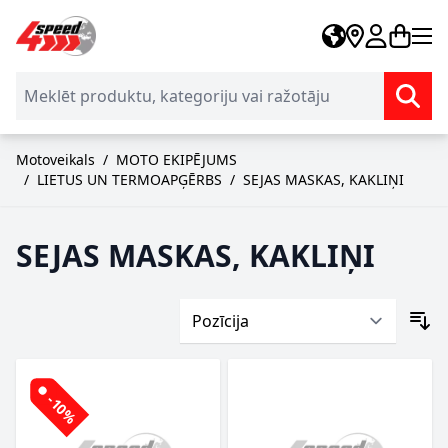
Skip to Content
Motoveikals
/
MOTO EKIPĒJUMS
/
LIETUS UN TERMOAPĢĒRBS
/
SEJAS MASKAS, KAKLIŅI
SEJAS MASKAS, KAKLIŅI
-10%