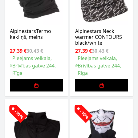
AlpinestarsTermo
Alpinestars Neck
kakliņš, melns
warmer CONTOURS
black/white
27,39 €
30,43 €
27,39 €
30,43 €
Pieejams veikalā,
Pieejams veikalā,
Brīvības gatve 244,
Brīvības gatve 244,
Rīga
Rīga
-10%
-10%