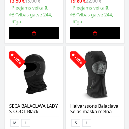
13,50 €
15,00 €
19,80 €
22,00 €
Pieejams veikalā,
Pieejams veikalā,
Brīvības gatve 244,
Brīvības gatve 244,
Rīga
Rīga
-10%
-10%
SECA BALACLAVA LADY
Halvarssons Balaclava
S-COOL Black
Sejas maska melna
M
L
S
L