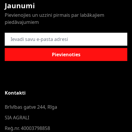
Jaunumi
Pievienojies un uzzini pirmais par labākajiem
piedāvajumiem
E-pasta adrese
Pievienoties
Kontakti
Brīvības gatve 244, Rīga
SIA AGRALI
Reģ.nr. 40003798858