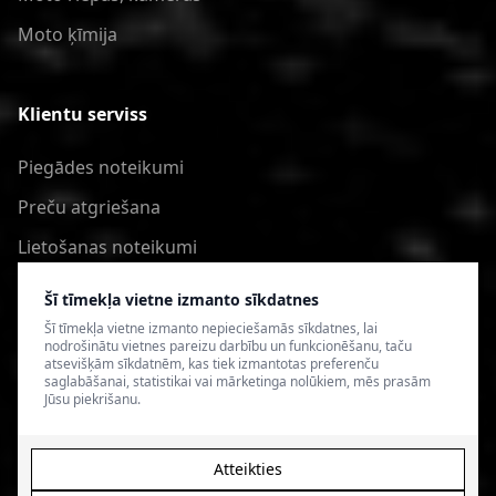
Moto ķīmija
Klientu serviss
Piegādes noteikumi
Preču atgriešana
Lietošanas noteikumi
Privātuma politika
Šī tīmekļa vietne izmanto sīkdatnes
Šī tīmekļa vietne izmanto nepieciešamās sīkdatnes, lai
nodrošinātu vietnes pareizu darbību un funkcionēšanu, taču
atsevišķām sīkdatnēm, kas tiek izmantotas preferenču
saglabāšanai, statistikai vai mārketinga nolūkiem, mēs prasām
Jūsu piekrišanu.
Atteikties