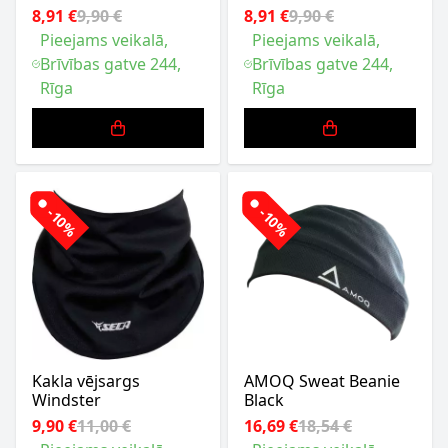
8,91 €
9,90 €
8,91 €
9,90 €
Pieejams veikalā,
Pieejams veikalā,
Brīvības gatve 244,
Brīvības gatve 244,
Rīga
Rīga
-10%
-10%
Kakla vējsargs
AMOQ Sweat Beanie
Windster
Black
9,90 €
11,00 €
16,69 €
18,54 €