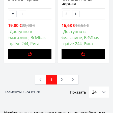
черная
M
L
S
L
19,80 €
22,00 €
16,68 €
18,54 €
Доступно в
Доступно в
магазине, Brīvības
магазине, Brīvības
gatve 244, Рига
gatve 244, Рига
1
2
You're currently reading page
Страница
Элементы
1
-
24
из
28
Показать
Надёжная езда начинается с правильно подобранных