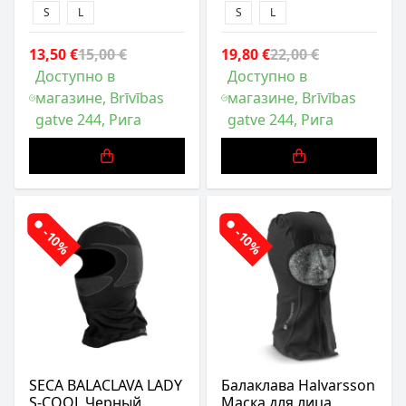
S
L
S
L
13,50 €
15,00 €
19,80 €
22,00 €
Доступно в
Доступно в
магазине, Brīvības
магазине, Brīvības
gatve 244, Рига
gatve 244, Рига
-10%
-10%
SECA BALACLAVA LADY
Балаклава Halvarsson
S-COOL Черный
Маска для лица