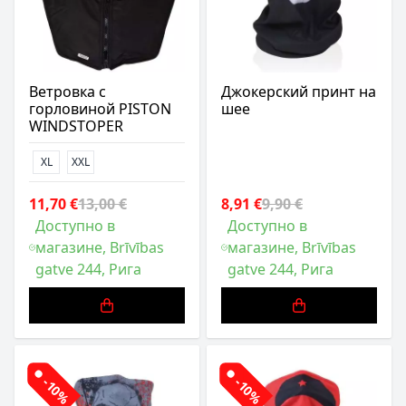
Ветровка с
Джокерский принт на
горловиной PISTON
шее
WINDSTOPER
XL
XXL
11,70 €
13,00 €
8,91 €
9,90 €
Доступно в
Доступно в
магазине, Brīvības
магазине, Brīvības
gatve 244, Рига
gatve 244, Рига
-10%
-10%