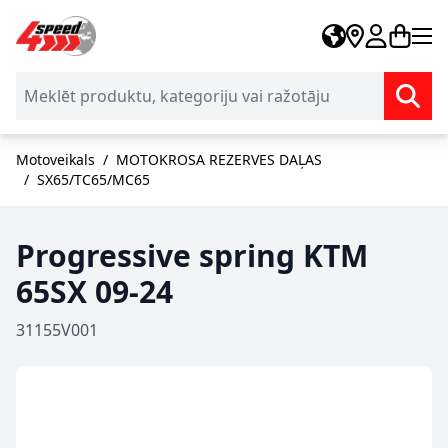
Skip to Content
Motoveikals
/
MOTOKROSA REZERVES DAĻAS
/
SX65/TC65/MC65
Progressive spring KTM
65SX 09-24
31155V001