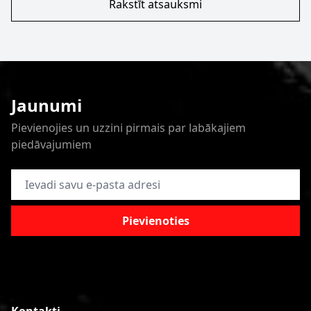
Rakstīt atsauksmi
Jaunumi
Pievienojies un uzzini pirmais par labākajiem
piedāvajumiem
E-pasta adrese
Pievienoties