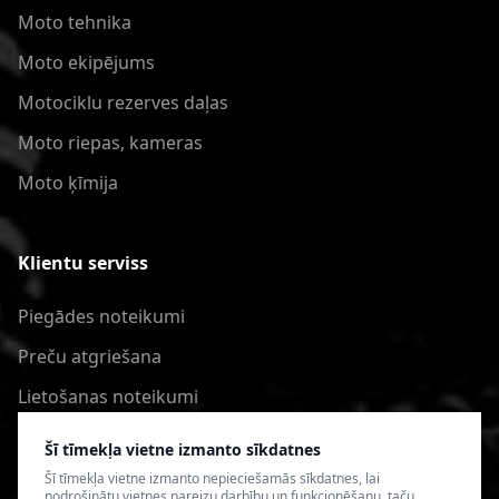
Moto tehnika
Moto ekipējums
Motociklu rezerves daļas
Moto riepas, kameras
Moto ķīmija
Klientu serviss
Piegādes noteikumi
Preču atgriešana
Lietošanas noteikumi
Privātuma politika
Šī tīmekļa vietne izmanto sīkdatnes
Šī tīmekļa vietne izmanto nepieciešamās sīkdatnes, lai
nodrošinātu vietnes pareizu darbību un funkcionēšanu, taču