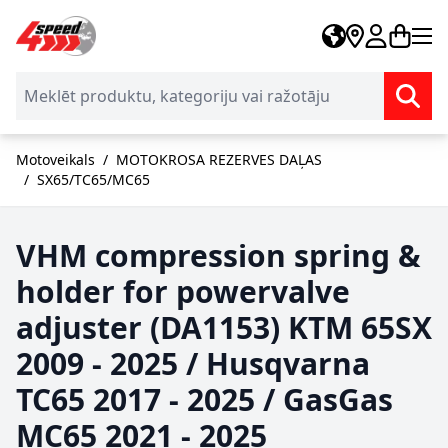
Skip to Content
Motoveikals
/
MOTOKROSA REZERVES DAĻAS
/
SX65/TC65/MC65
VHM compression spring &
holder for powervalve
adjuster (DA1153) KTM 65SX
2009 - 2025 / Husqvarna
TC65 2017 - 2025 / GasGas
MC65 2021 - 2025