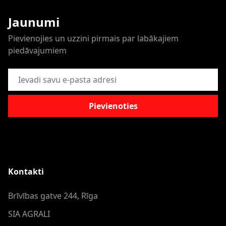
Jaunumi
Pievienojies un uzzini pirmais par labākajiem
piedāvajumiem
E-pasta adrese
Pievienoties
Kontakti
Brīvības gatve 244, Rīga
SIA AGRALI