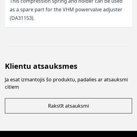
This compression spring and holder can be used
as a spare part for the VHM powervalve adjuster
(DA31153).
Klientu atsauksmes
Ja esat izmantojis šo produktu, padalies ar atsauksmi
citiem
Rakstīt atsauksmi