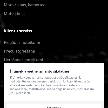
Moto riepas, kameras
Moto ķīmija
Klientu serviss
Piegādes noteikumi
Preču atgriešana
Lietošanas noteikumi
Privātuma politika
Šī tīmekļa vietne izmanto sīkdatnes
Šī tīmekļa vietne izmanto nepieciešamās sīkdatnes, lai
nodrošinātu vietnes pareizu darbību un funkcionēšanu, taču
atsevišķām sīkdatnēm, kas tiek izmantotas preferenču
saglabāšanai, statistikai vai mārketinga nolūkiem, mēs prasām
Jūsu piekrišanu.