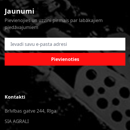
Jaunumi
Pievienojies un uzzini pirmais par labākajiem
piedāvajumiem
E-pasta adrese
Pievienoties
Kontakti
Brīvības gatve 244, Rīga
SIA AGRALI