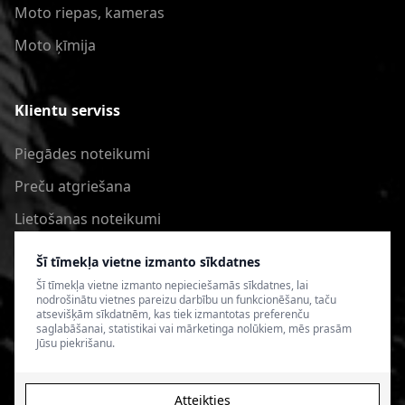
Moto riepas, kameras
Moto ķīmija
Klientu serviss
Piegādes noteikumi
Preču atgriešana
Lietošanas noteikumi
Privātuma politika
Šī tīmekļa vietne izmanto sīkdatnes
Šī tīmekļa vietne izmanto nepieciešamās sīkdatnes, lai
nodrošinātu vietnes pareizu darbību un funkcionēšanu, taču
atsevišķām sīkdatnēm, kas tiek izmantotas preferenču
saglabāšanai, statistikai vai mārketinga nolūkiem, mēs prasām
Jūsu piekrišanu.
Atteikties