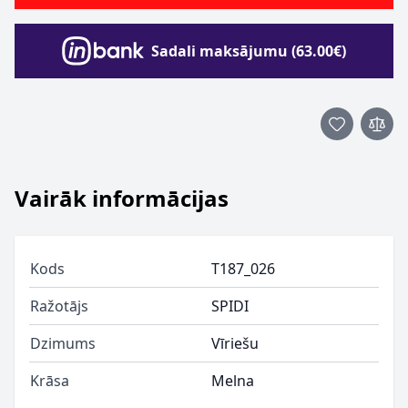
Sadali maksājumu (63.00€)
Vairāk informācijas
Kods
T187_026
Ražotājs
SPIDI
Dzimums
Vīriešu
Krāsa
Melna