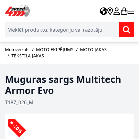
Skip to Content
Motoveikals
/
MOTO EKIPĒJUMS
/
MOTO JAKAS
/
TEKSTILA JAKAS
Muguras sargs Multitech
Armor Evo
T187_026_M
-30%