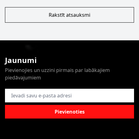
Rakstīt atsauksmi
Jaunumi
Pievienojies un uzzini pirmais par labākajiem
piedāvajumiem
E-pasta adrese
Pievienoties