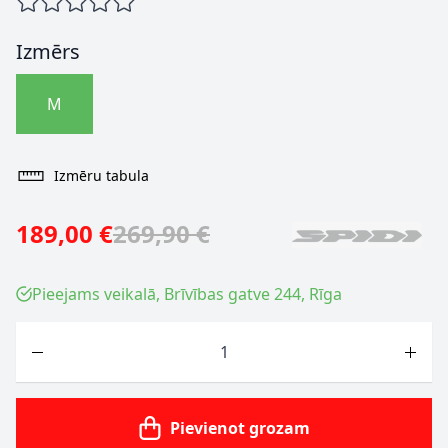
Izmērs
M
Izmēru tabula
189,00 €
269,90 €
Pieejams veikalā, Brīvības gatve 244, Rīga
Skaits
Pievienot grozam