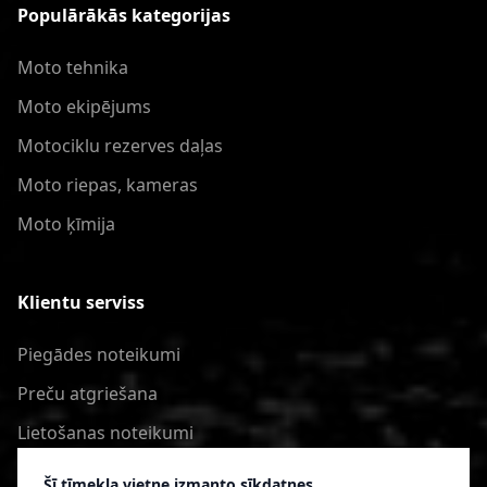
Populārākās kategorijas
Moto tehnika
Moto ekipējums
Motociklu rezerves daļas
Moto riepas, kameras
Moto ķīmija
Klientu serviss
Piegādes noteikumi
Preču atgriešana
Lietošanas noteikumi
Privātuma politika
Šī tīmekļa vietne izmanto sīkdatnes