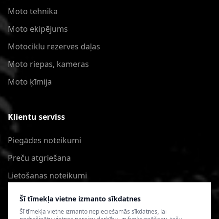
Moto tehnika
Moto ekipējums
Motociklu rezerves daļas
Moto riepas, kameras
Moto ķīmija
Klientu serviss
Piegādes noteikumi
Preču atgriešana
Lietošanas noteikumi
Privātuma politika
Šī tīmekļa vietne izmanto sīkdatnes
Šī tīmekļa vietne izmanto nepieciešamās sīkdatnes, lai