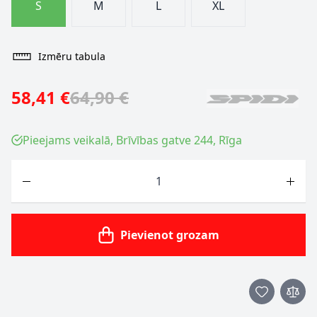
S
M
L
XL
Izmēru tabula
58,41 €
64,90 €
Pieejams veikalā, Brīvības gatve 244, Rīga
Skaits
Pievienot grozam