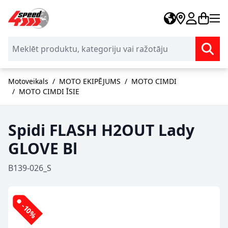
Skip to Content
Motoveikals
/
MOTO EKIPĒJUMS
/
MOTO CIMDI
/
MOTO CIMDI ĪSIE
Spidi FLASH H2OUT Lady
GLOVE Bl
B139-026_S
-10%