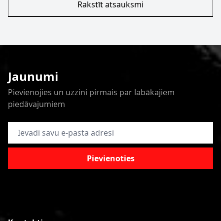
Rakstīt atsauksmi
Jaunumi
Pievienojies un uzzini pirmais par labākajiem
piedāvajumiem
E-pasta adrese
Pievienoties