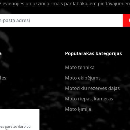
Pievienojies un uzzini pirmais par labākajiem piedāvajumie
a
Populārākās kategorijas
Moto tehnika
tes
Moto ekipējums
Motociklu rezerves daļas
Moto riepas, kameras
Moto ķīmija
nes pareizu darbību