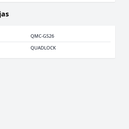
jas
QMC-GS26
QUADLOCK