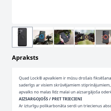
Apraksts
Quad Lock® apvalkiem ir mūsu drošais fiksēšana
saderīgs ar visiem skrūvējamiem stiprinājumiem, 
apvalks no malas līdz malai un aizsargājoša ode
AIZSARGOJOŠS / PRET TRIECIENI
Ar izturīgu polikarbonāta serdi un triecienus a