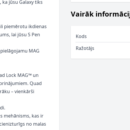
, ka jūsu Galaxy tiks
Vairāk informāci
āli piemērotu ikdienas
ums, lai jūsu S Pen
Kods
Ražotājs
r pielāgojamu MAG
Quad Lock MAG™ un
iprinājumiem. Quad
rāku – vienkārši
di.
s mehānisms, kas ir
ecienizturīgs no malas