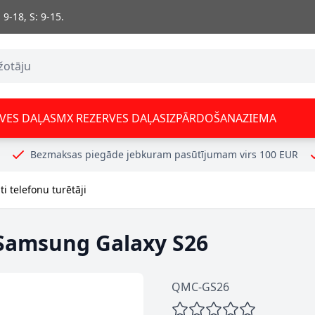
 9-18, S: 9-15.
VES DAĻAS
MX REZERVES DAĻAS
IZPĀRDOŠANA
ZIEMA
Bezmaksas piegāde jebkuram pasūtījumam virs 100 EUR
i telefonu turētāji
Samsung Galaxy S26
QMC-GS26