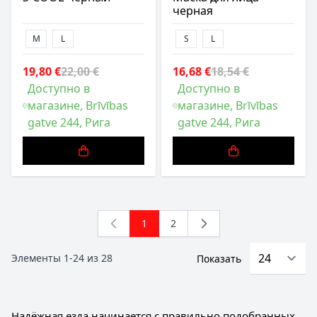
черная
M
L
S
L
19,80 €
22,00 €
16,68 €
18,54 €
Доступно в
Доступно в
магазине, Brīvības
магазине, Brīvības
gatve 244, Рига
gatve 244, Рига
1
2
You're currently reading page
Страница
Элементы
1
-
24
из
28
Показать
Надёжная езда начинается с правильно подобранных