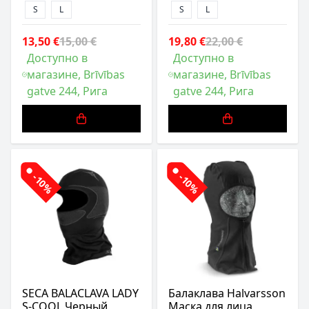
S
L
S
L
13,50 €
15,00 €
19,80 €
22,00 €
Доступно в
Доступно в
магазине, Brīvības
магазине, Brīvības
gatve 244, Рига
gatve 244, Рига
-10%
-10%
SECA BALACLAVA LADY
Балаклава Halvarsson
S-COOL Черный
Маска для лица