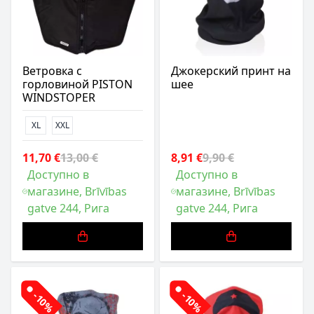
Ветровка с
Джокерский принт на
горловиной PISTON
шее
WINDSTOPER
XL
XXL
11,70 €
13,00 €
8,91 €
9,90 €
Доступно в
Доступно в
магазине, Brīvības
магазине, Brīvības
gatve 244, Рига
gatve 244, Рига
-10%
-10%