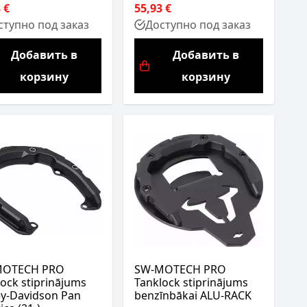
 €
55,93 €
ступно под заказ
Доступно под заказ
Добавить в
Добавить в
корзину
корзину
MOTECH PRO
SW-MOTECH PRO
ock stiprinājums
Tanklock stiprinājums
ey-Davidson Pan
benzīnbākai ALU-RACK