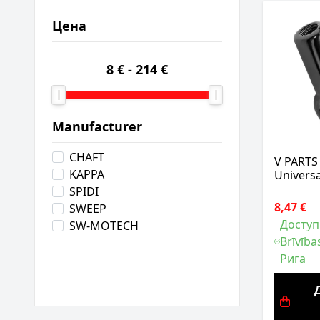
Цена
8 €
-
214 €
Manufacturer
CHAFT
V PARTS
KAPPA
Univers
SPIDI
8,47 €
SWEEP
Доступ
SW-MOTECH
Brīvība
Рига