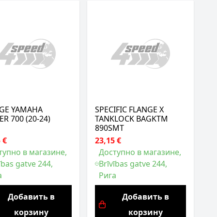
GE YAMAHA
SPECIFIC FLANGE X
R 700 (20-24)
TANKLOCK BAGKTM
890SMT
 €
23,15 €
тупно в магазине,
Доступно в магазине,
ības gatve 244,
Brīvības gatve 244,
а
Рига
Добавить в
Добавить в
корзину
корзину