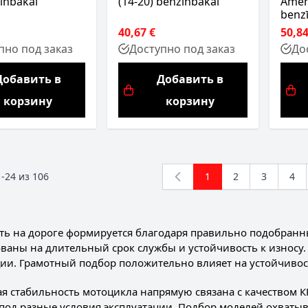
īnbākai
(14-20) benzīnbākai
Ameri
benz
40,67 €
50,84
пно под заказ
Доступно под заказ
До
Добавить в
Добавить в
корзину
корзину
1
-
24
из
106
1
2
3
4
You're currently read
Страница
Страница
Стр
ть на дороге формируется благодаря правильно подобра
ваны на длительный срок службы и устойчивость к износу.
ции. Грамотный подбор положительно влияет на устойчивос
ая стабильность мотоцикла напрямую связана с качество
под разные условия эксплуатации. Подбор моделей охватыв