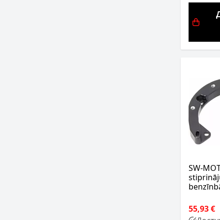
SW-MOT
stiprinā
benzīnb
55,93 €