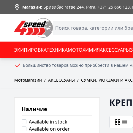
Skip to Content
Магазин:
Бривибас гатве 244, Рига,
+371 25 666 123
.
ЭКИПИРОВКА
ТЕХНИКА
МОТОХИМИЯ
АКСЕССУАРЫ
Большинство товаров можно приобрести в нашем м
Мотомагазин
/
АКСЕССУАРЫ
/
СУМКИ, РЮКЗАКИ И АК
КРЕ
Наличие
Available in stock
Available on order