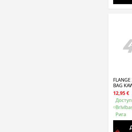
FLANGE
BAG KAW
12,95 €
Доступ
Brīvība
Рига