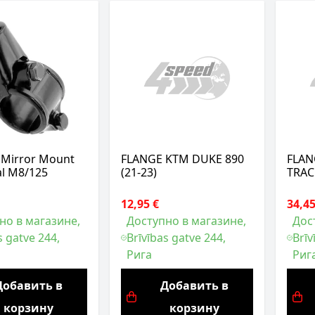
 Mirror Mount
FLANGE KTM DUKE 890
FLAN
al M8/125
(21-23)
TRACE
12,95 €
34,45
но в магазине,
Доступно в магазине,
Дос
s gatve 244,
Brīvības gatve 244,
Brīv
Рига
Риг
Добавить в
Добавить в
корзину
корзину