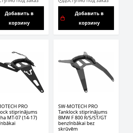
ступно под заказ
Доступно под заказ
Добавить в
Добавить в
корзину
корзину
MOTECH PRO
SW-MOTECH PRO
ock stiprinājums
Tanklock stiprinājums
ha MT-07 (14-17)
BMW F 800 R/S/ST/GT
īnbākai
benzīnbākai bez
skrūvēm