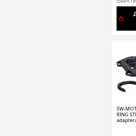
Досту
SW-MOT
RING ST
adaptera