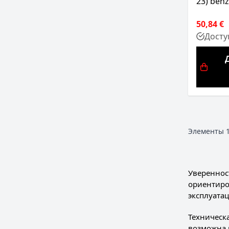
23) benz
50,84 €
Досту
Элементы
Увереннос
ориентиро
эксплуата
Техническ
возможна 