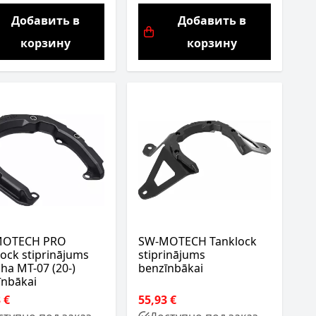
Добавить в
Добавить в
корзину
корзину
MOTECH PRO
SW-MOTECH Tanklock
ock stiprinājums
stiprinājums
ha MT-07 (20-)
benzīnbākai
īnbākai
 €
55,93 €