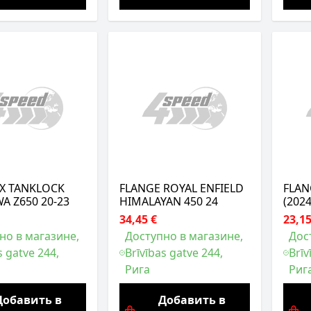
 X TANKLOCK
FLANGE ROYAL ENFIELD
FLAN
A Z650 20-23
HIMALAYAN 450 24
(2024
34,45 €
23,15
но в магазине,
Доступно в магазине,
Дос
s gatve 244,
Brīvības gatve 244,
Brīv
Рига
Риг
Добавить в
Добавить в