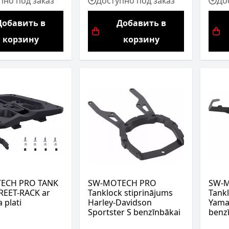
пно под заказ
Доступно под заказ
До
Добавить в
Добавить в
корзину
корзину
ECH PRO TANK
SW-MOTECH PRO
SW-
REET-RACK ar
Tanklock stiprinājums
Tankl
 plati
Harley-Davidson
Yama
Sportster S benzīnbākai
benz