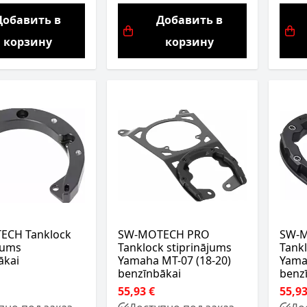
Добавить в
Добавить в
корзину
корзину
ECH Tanklock
SW-MOTECH PRO
SW-
jums
Tanklock stiprinājums
Tankl
ākai
Yamaha MT-07 (18-20)
Yama
benzīnbākai
benz
55,93 €
55,93