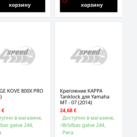
корзину
корзину
GE KOVE 800X PRO
Крепление KAPPA
)
Tanklock для Yamaha
MT - 07 (2014)
 €
24,68 €
тупно в магазине,
Доступно в магазине,
ības gatve 244,
Brīvības gatve 244,
а
Рига