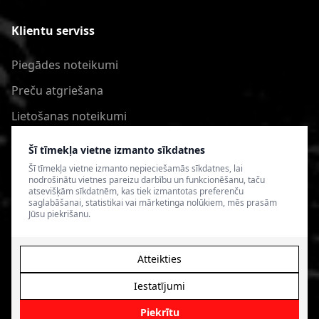
Klientu serviss
Piegādes noteikumi
Preču atgriešana
Lietošanas noteikumi
Privātuma politika
Šī tīmekļa vietne izmanto sīkdatnes
Šī tīmekļa vietne izmanto nepieciešamās sīkdatnes, lai
nodrošinātu vietnes pareizu darbību un funkcionēšanu, taču
atsevišķām sīkdatnēm, kas tiek izmantotas preferenču
saglabāšanai, statistikai vai mārketinga nolūkiem, mēs prasām
Jūsu piekrišanu.
Atteikties
Iestatījumi
© 2026 4SPEED.LV. Visas tiesības aizsargātas.
Interneta
veikala izveide - Magecode
.
Piekrītu