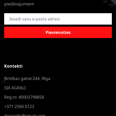
piedāvajumiem
E-pasta adrese
Pievienoties
Kontakti
Brīvības gatve 244, Rīga
SIA AGRALI
Reģ.nr. 40003798858
+371 2566 6123
4speedlv@gmail.com