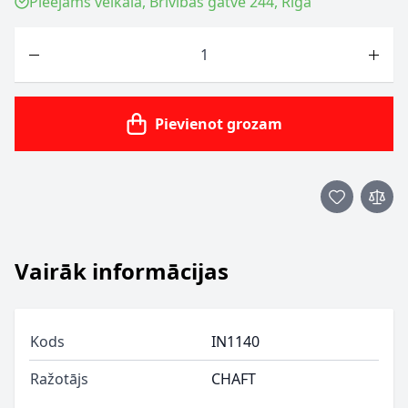
Pieejams veikalā, Brīvības gatve 244, Rīga
Skaits
Pievienot grozam
Vairāk informācijas
Kods
IN1140
Ražotājs
CHAFT