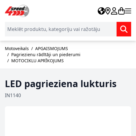
Skip to Content
Motoveikals
/
APGAISMOJUMS
/
Pagriezienu rādītāji un piederumi
/
MOTOCIKLU APRĪKOJUMS
LED pagrieziena lukturis
IN1140