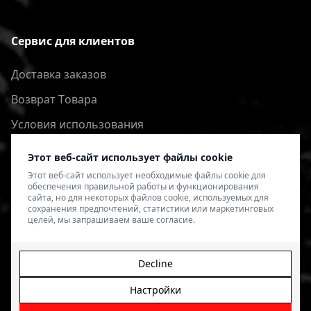
Сервис для клиентов
Доставка заказов
Bозврат Tовара
Условия использования
Политика конфиденциальности
Этот веб-сайт использует файлы cookie
Этот веб-сайт использует необходимые файлы cookie для
обеспечения правильной работы и функционирования
сайта, но для некоторых файлов cookie, используемых для
сохранения предпочтений, статистики или маркетинговых
целей, мы запрашиваем ваше согласие.
Decline
Настройки
© 2026 4SPEED.LV. Visas tiesības aizsargātas.
Interneta
veikala izveide - Magecode
.