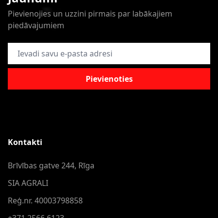
Pievienojies un uzzini pirmais par labākajiem
piedāvajumiem
E-pasta adrese
Pievienoties
Kontakti
Brīvības gatve 244, Rīga
SIA AGRALI
Reģ.nr. 40003798858
+371 2566 6123