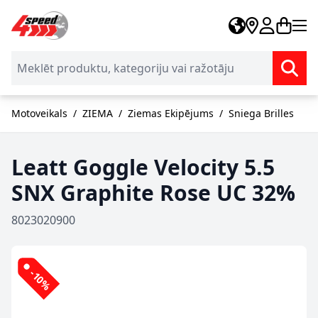
Skip to Content
Motoveikals
/
ZIEMA
/
Ziemas Ekipējums
/
Sniega Brilles
Leatt Goggle Velocity 5.5
SNX Graphite Rose UC 32%
8023020900
-10%