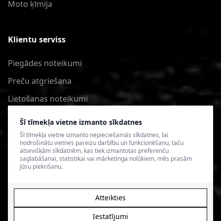
Moto ķīmija
Klientu serviss
Piegādes noteikumi
Preču atgriešana
Lietošanas noteikumi
Privātuma politika
Šī tīmekļa vietne izmanto sīkdatnes
Šī tīmekļa vietne izmanto nepieciešamās sīkdatnes, lai
nodrošinātu vietnes pareizu darbību un funkcionēšanu, taču
atsevišķām sīkdatnēm, kas tiek izmantotas preferenču
saglabāšanai, statistikai vai mārketinga nolūkiem, mēs prasām
Jūsu piekrišanu.
Atteikties
Iestatījumi
© 2026 4SPEED.LV. Visas tiesības aizsargātas.
Interneta