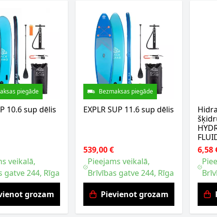
aksas piegāde
Bezmaksas piegāde
 10.6 sup dēlis
EXPLR SUP 11.6 sup dēlis
Hidra
šķid
HYDR
FLUI
539,00 €
6,58 
s veikalā,
Pieejams veikalā,
Piee
s gatve 244, Rīga
Brīvības gatve 244, Rīga
Brīv
vienot grozam
Pievienot grozam