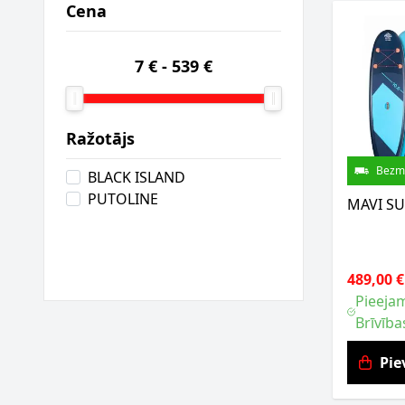
Cena
7 €
-
539 €
Ražotājs
Bezm
BLACK ISLAND
PUTOLINE
MAVI SUP
489,00 €
Pieejam
Brīvība
Pie