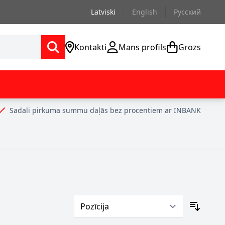
Latviski
English
Русский
Kontakti
Mans profils
Grozs
Sadali pirkuma summu daļās bez procentiem ar INBANK