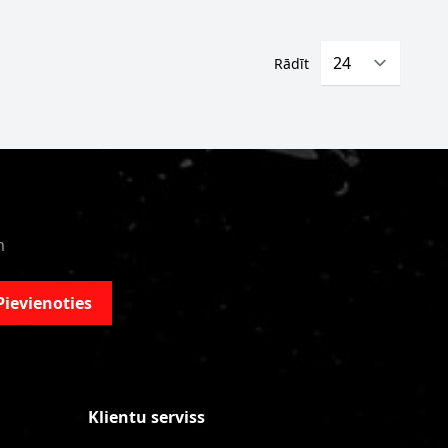
Rādīt
m
Pievienoties
Klientu serviss