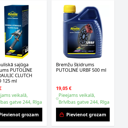
uliskā sajūga
Bremžu šķidrums
rums PUTOLINE
PUTOLINE URBF 500 ml
AULIC CLUTCH
D 125 ml
€
19,05 €
jams veikalā,
Pieejams veikalā,
ības gatve 244, Rīga
Brīvības gatve 244, Rīga
Pievienot grozam
Pievienot grozam