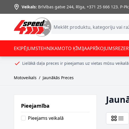
Skip to Content
Veikals:
Brīvības gatve 244, Rīga
,
+371 25 666 123.
P-Pk:
EKIPĒJUMS
TEHNIKA
MOTO ĶĪMIJA
APRĪKOJUMS
REZER
Lielākā daļa preces ir pieejamas uz vietas mūsu veikalā
Motoveikals
/
Jaunākās Preces
Jaun
Pieejamība
Pieejams veikalā