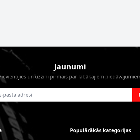
Jaunumi
Pievienojies un uzzini pirmais par labākajiem piedāvajumie
a
Populārākās kategorijas