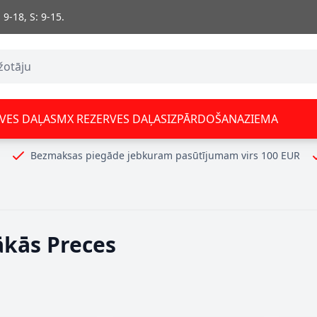
 9-18, S: 9-15.
VES DAĻAS
MX REZERVES DAĻAS
IZPĀRDOŠANA
ZIEMA
Bezmaksas piegāde jebkuram pasūtījumam virs 100 EUR
ākās Preces