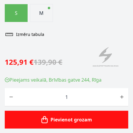
S
M
Izmēru tabula
125,91 €
139,90 €
Pieejams veikalā, Brīvības gatve 244, Rīga
Skaits
Pievienot grozam