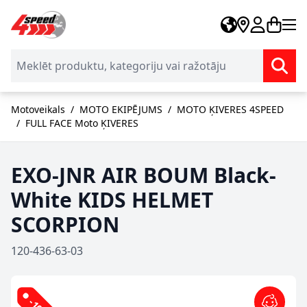
Skip to Content
Motoveikals
/
MOTO EKIPĒJUMS
/
MOTO ĶIVERES 4SPEED
/
FULL FACE Moto ĶIVERES
EXO-JNR AIR BOUM Black-
White KIDS HELMET
SCORPION
120-436-63-03