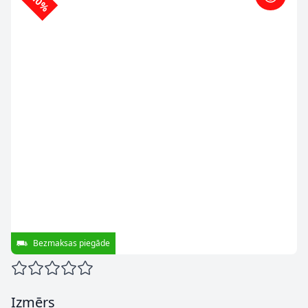
-10%
Bezmaksas piegāde
Izmērs