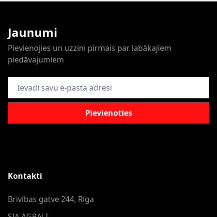
Jaunumi
Pievienojies un uzzini pirmais par labākajiem
piedāvajumiem
E-pasta adrese
Pievienoties
Kontakti
Brīvības gatve 244, Rīga
SIA AGRALI