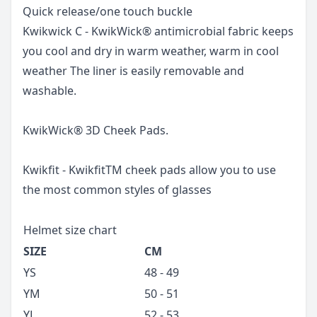
Quick release/one touch buckle
Kwikwick C - KwikWick® antimicrobial fabric keeps
you cool and dry in warm weather, warm in cool
weather The liner is easily removable and
washable.
KwikWick® 3D Cheek Pads.
Kwikfit - KwikfitTM cheek pads allow you to use
the most common styles of glasses
Helmet size chart
SIZE
CM
YS
48 - 49
YM
50 - 51
YL
52 - 53