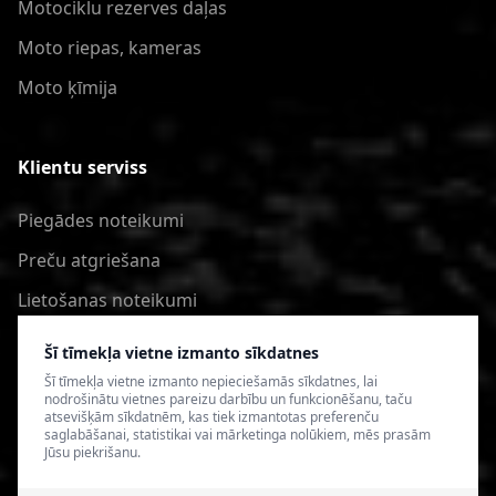
Motociklu rezerves daļas
Moto riepas, kameras
Moto ķīmija
Klientu serviss
Piegādes noteikumi
Preču atgriešana
Lietošanas noteikumi
Privātuma politika
Šī tīmekļa vietne izmanto sīkdatnes
Šī tīmekļa vietne izmanto nepieciešamās sīkdatnes, lai
nodrošinātu vietnes pareizu darbību un funkcionēšanu, taču
atsevišķām sīkdatnēm, kas tiek izmantotas preferenču
saglabāšanai, statistikai vai mārketinga nolūkiem, mēs prasām
Jūsu piekrišanu.