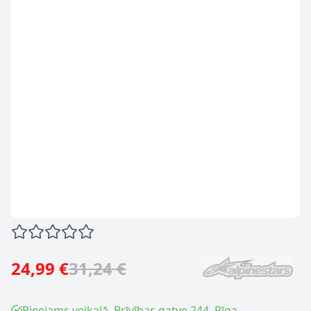
24,99 €
31,24 €
Pieejams veikalā, Brīvības gatve 244, Rīga