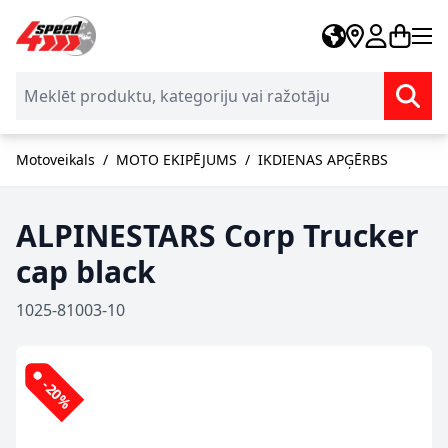
Skip to Content
Motoveikals
/
MOTO EKIPĒJUMS
/
IKDIENAS APĢĒRBS
ALPINESTARS Corp Trucker
cap black
1025-81003-10
-20%