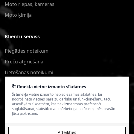
Moto riepas, kameras
Moto ķīmija
Klientu serviss
Piegādes noteikumi
Preču atgriešana
Lietošanas noteikumi
Privātuma politika
Šī tīmekļa vietne izmanto sīkdatnes
Šī tīmekļa vietne izmanto nepieciešamās sīkdatnes, lai
nodrošinātu vietnes pareizu darbību un funkcionēšanu, taču
atsevišķām sīkdatnēm, kas tiek izmantotas preferenču
saglabāšanai, statistikai vai mārketinga nolūkiem, mēs prasām
Jūsu piekrišanu.
Atteikties