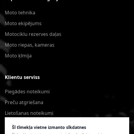
Moto tehnika
Moto ekipējums
Motociklu rezerves daļas
Moto riepas, kameras
Moto ķīmija
Klientu serviss
Piegādes noteikumi
Preču atgriešana
Lietošanas noteikumi
Privātuma politika
Šī tīmekļa vietne izmanto sīkdatnes