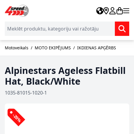
Skip to Content
Motoveikals
/
MOTO EKIPĒJUMS
/
IKDIENAS APĢĒRBS
Alpinestars Ageless Flatbill
Hat, Black/White
1035-81015-1020-1
-20%