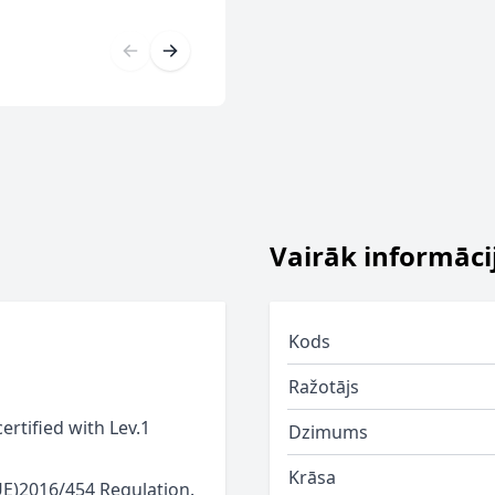
Vairāk informāci
Kods
Ražotājs
ertified with Lev.1
Dzimums
Krāsa
UE)2016/454 Regulation.