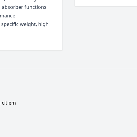
k absorber functions
ormance
 specific weight, high
 citiem