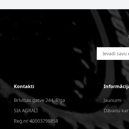
E-pasta adrese
Kontakti
Informācij
Brīvības gatve 244, Rīga
Jaunumi
SIA AGRALI
Dāvanu kar
Reģ.nr. 40003798858