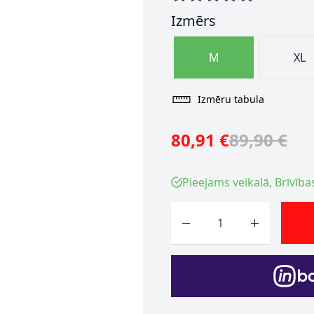
Izmērs
M
XL
Izmēru tabula
80,91 €
89,90 €
Pieejams veikalā, Brīvība
Skaits