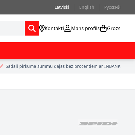
Latviski
English
Русский
Kontakti
Mans profils
Grozs
Sadali pirkuma summu daļās bez procentiem ar INBANK