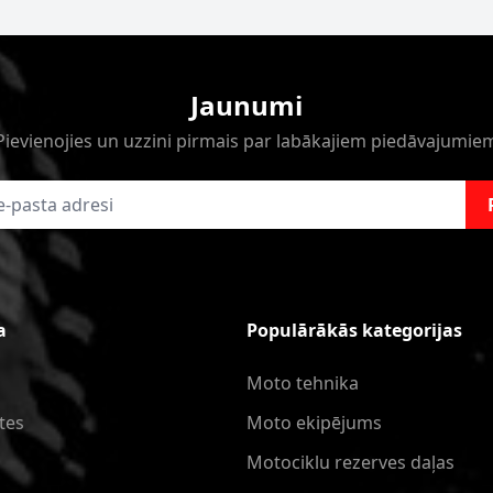
Jaunumi
Pievienojies un uzzini pirmais par labākajiem piedāvajumie
a
Populārākās kategorijas
Moto tehnika
tes
Moto ekipējums
Motociklu rezerves daļas