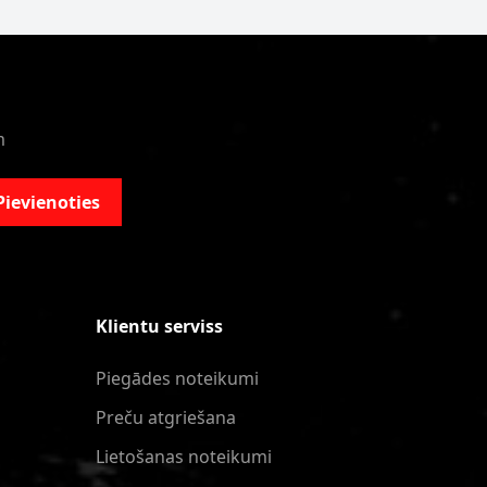
m
Pievienoties
Klientu serviss
Piegādes noteikumi
Preču atgriešana
Lietošanas noteikumi