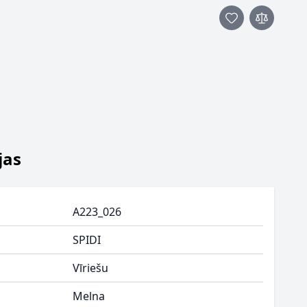
jas
A223_026
SPIDI
Vīriešu
Melna