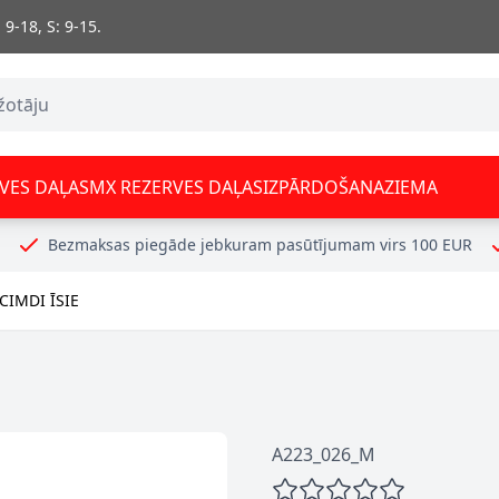
 9-18, S: 9-15.
VES DAĻAS
MX REZERVES DAĻAS
IZPĀRDOŠANA
ZIEMA
Bezmaksas piegāde jebkuram pasūtījumam virs 100 EUR
IMDI ĪSIE
A223_026_M