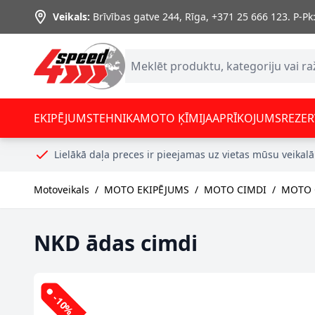
Skip to Content
Veikals:
Brīvības gatve 244, Rīga
,
+371 25 666 123.
P-Pk:
EKIPĒJUMS
TEHNIKA
MOTO ĶĪMIJA
APRĪKOJUMS
REZER
Lielākā daļa preces ir pieejamas uz vietas mūsu veikalā
Motoveikals
/
MOTO EKIPĒJUMS
/
MOTO CIMDI
/
MOTO C
NKD ādas cimdi
-10%