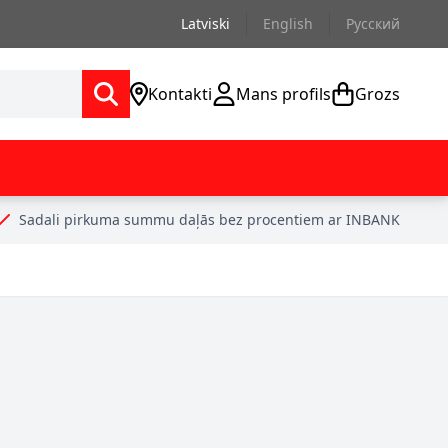
Latviski
English
Русский
Kontakti
Mans profils
Grozs
Sadali pirkuma summu daļās bez procentiem ar INBANK