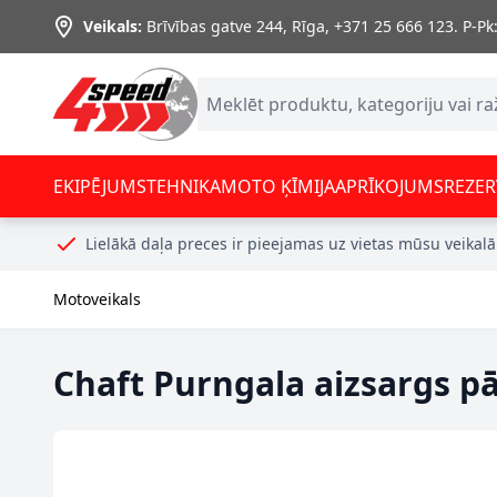
Skip to Content
Veikals:
Brīvības gatve 244, Rīga
,
+371 25 666 123.
P-Pk:
EKIPĒJUMS
TEHNIKA
MOTO ĶĪMIJA
APRĪKOJUMS
REZER
Lielākā daļa preces ir pieejamas uz vietas mūsu veikalā
Motoveikals
Chaft Purngala aizsargs p