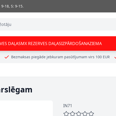
 9-18, S: 9-15.
VES DAĻAS
MX REZERVES DAĻAS
IZPĀRDOŠANA
ZIEMA
Bezmaksas piegāde jebkuram pasūtījumam virs 100 EUR
ārslēgam
IN71