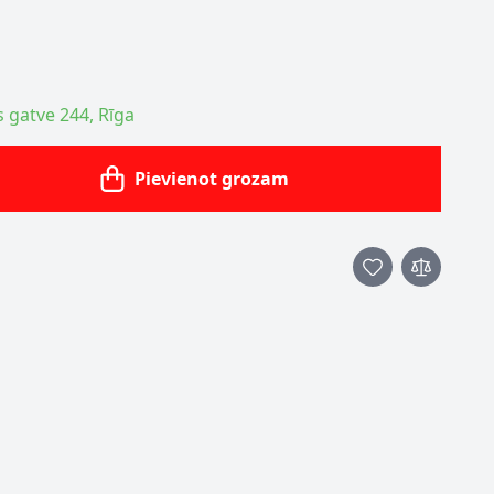
s gatve 244, Rīga
Pievienot grozam