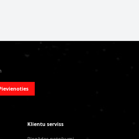
m
Pievienoties
Klientu serviss