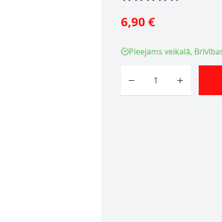
6,90 €
Pieejams veikalā, Brīvība
Skaits