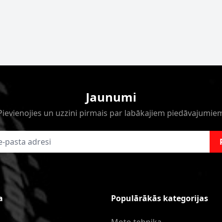
Jaunumi
Pievienojies un uzzini pirmais par labākajiem piedāvajumie
a
Populārākās kategorijas