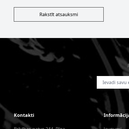
Rakstīt atsauksmi
E-pasta adrese
Kontakti
Informācij