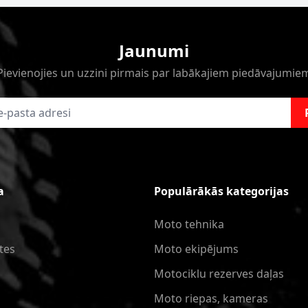
Jaunumi
Pievienojies un uzzini pirmais par labākajiem piedāvajumie
a
Populārākās kategorijas
Moto tehnika
tes
Moto ekipējums
Motociklu rezerves daļas
Moto riepas, kameras