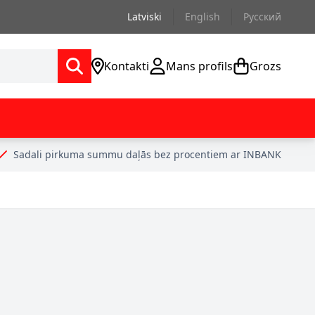
Latviski
English
Русский
Kontakti
Mans profils
Grozs
Sadali pirkuma summu daļās bez procentiem ar INBANK