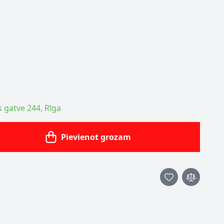
s gatve 244, Rīga
Pievienot grozam