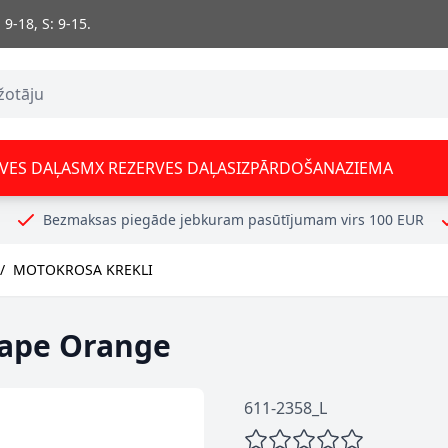
 9-18, S: 9-15.
VES DAĻAS
MX REZERVES DAĻAS
IZPĀRDOŠANA
ZIEMA
Bezmaksas piegāde jebkuram pasūtījumam virs 100 EUR
/
MOTOKROSA KREKLI
cape Orange
611-2358_L