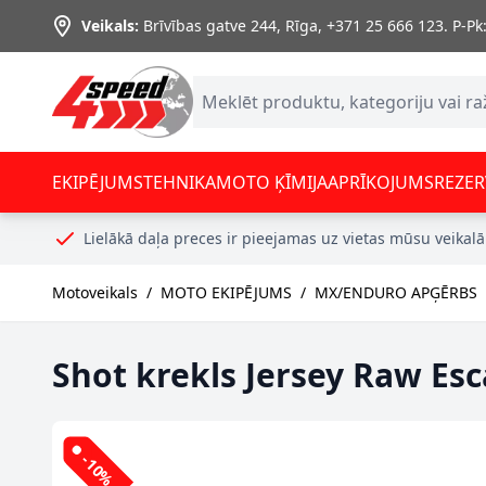
Skip to Content
Veikals:
Brīvības gatve 244, Rīga
,
+371 25 666 123.
P-Pk:
EKIPĒJUMS
TEHNIKA
MOTO ĶĪMIJA
APRĪKOJUMS
REZER
Lielākā daļa preces ir pieejamas uz vietas mūsu veikalā
Motoveikals
/
MOTO EKIPĒJUMS
/
MX/ENDURO APĢĒRBS
Shot krekls Jersey Raw Es
-10%