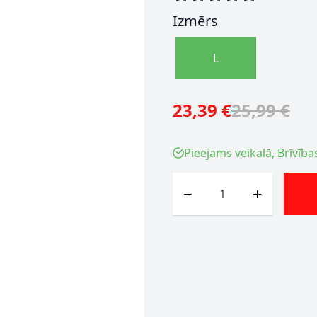
Izmērs
L
23,39 €
25,99 €
Pieejams veikalā, Brīvība
Skaits