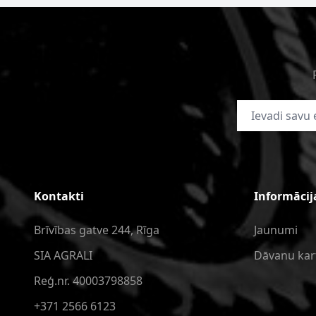
E-pasta adrese
Kontakti
Informācij
Brīvības gatve 244, Rīga
Jaunumi
SIA AGRALI
Dāvanu kar
Reģ.nr. 40003798858
+371 2566 6123