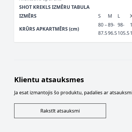
SHOT KREKLS IZMĒRU TABULA
IZMĒRS
S
M
L
80 –
89-
98-
KRŪRS APKARTMĒRS (cm)
87.5
96.5
105.5
Klientu atsauksmes
Ja esat izmantojis šo produktu, padalies ar atsauksmi
Rakstīt atsauksmi