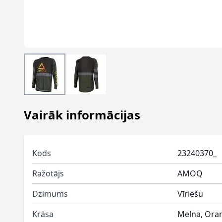
Vairāk informācijas
Kods
23240370_
Ražotājs
AMOQ
Dzimums
Vīriešu
Krāsa
Melna, Ora