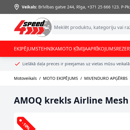
Skip to Content
Veikals:
Brīvības gatve 244, Rīga
,
+371 25 666 123.
P-Pk:
EKIPĒJUMS
TEHNIKA
MOTO ĶĪMIJA
APRĪKOJUMS
REZER
Lielākā daļa preces ir pieejamas uz vietas mūsu veikalā
Motoveikals
/
MOTO EKIPĒJUMS
/
MX/ENDURO APĢĒRBS
AMOQ krekls Airline Mesh 
-10%