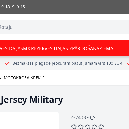
 9-18, S: 9-15.
VES DAĻAS
MX REZERVES DAĻAS
IZPĀRDOŠANA
ZIEMA
Bezmaksas piegāde jebkuram pasūtījumam virs 100 EUR
/
MOTOKROSA KREKLI
Jersey Military
23240370_S