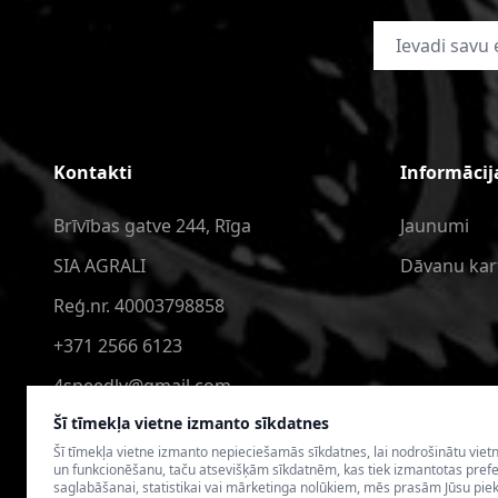
E-pasta adrese
Kontakti
Informācij
Brīvības gatve 244, Rīga
Jaunumi
SIA AGRALI
Dāvanu kar
Reģ.nr. 40003798858
+371 2566 6123
4speedlv@gmail.com
Šī tīmekļa vietne izmanto sīkdatnes
Šī tīmekļa vietne izmanto nepieciešamās sīkdatnes, lai nodrošinātu viet
un funkcionēšanu, taču atsevišķām sīkdatnēm, kas tiek izmantotas pref
saglabāšanai, statistikai vai mārketinga nolūkiem, mēs prasām Jūsu piek