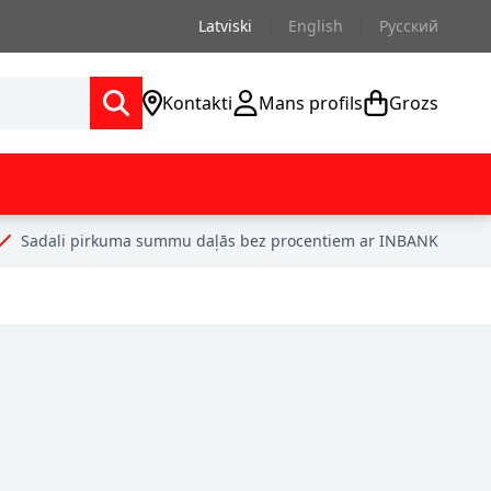
Latviski
English
Русский
Kontakti
Mans profils
Grozs
Sadali pirkuma summu daļās bez procentiem ar INBANK