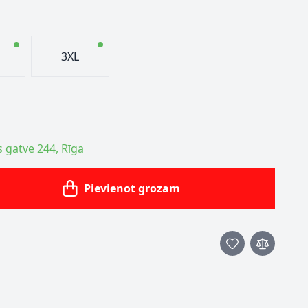
3XL
s gatve 244, Rīga
Pievienot grozam