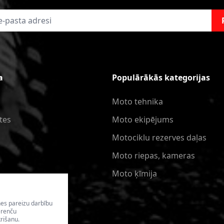
a
Populārākās kategorijas
Moto tehnika
tes
Moto ekipējums
Motociklu rezerves daļas
Moto riepas, kameras
Moto ķīmija
nes pareizu darbību
erenču
rišanu.