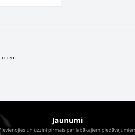
 citiem
Jaunumi
Pievienojies un uzzini pirmais par labākajiem piedāvajumie