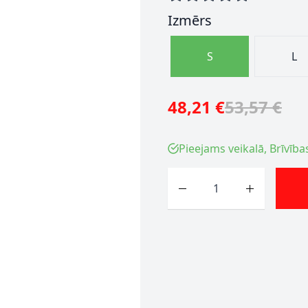
Izmērs
S
L
48,21 €
53,57 €
Pieejams veikalā, Brīvība
Skaits