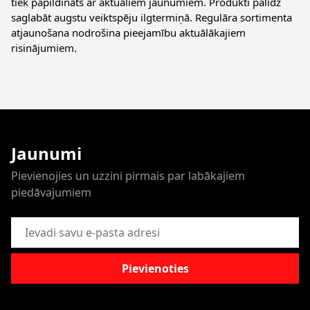
tiek papildināts ar aktuāliem jaunumiem. Produkti palīdz
saglabāt augstu veiktspēju ilgtermiņā. Regulāra sortimenta
atjaunošana nodrošina pieejamību aktuālākajiem
risinājumiem.
Jaunumi
Pievienojies un uzzini pirmais par labākajiem
piedāvajumiem
E-pasta adrese
Pievienoties