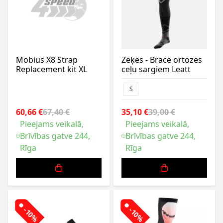
Mobius X8 Strap
Zeķes - Brace ortozes
Replacement kit XL
ceļu sargiem Leatt
S
60,66 €
67,40 €
35,10 €
39,00 €
Pieejams veikalā,
Pieejams veikalā,
Brīvības gatve 244,
Brīvības gatve 244,
Rīga
Rīga
-10%
-10%