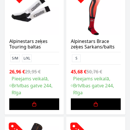
Alpinestars zeķes
Alpinestars Brace
Touring baltas
zeķes Sarkans/balts
S/M
L/XL
S
26,96 €
29,95 €
45,68 €
50,76 €
Pieejams veikalā,
Pieejams veikalā,
Brīvības gatve 244,
Brīvības gatve 244,
Rīga
Rīga