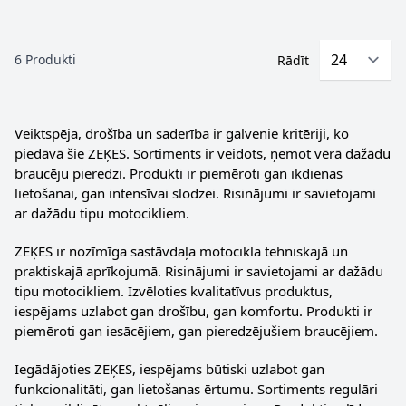
6
Produkti
Rādīt
Veiktspēja, drošība un saderība ir galvenie kritēriji, ko
piedāvā šie ZEĶES. Sortiments ir veidots, ņemot vērā dažādu
braucēju pieredzi. Produkti ir piemēroti gan ikdienas
lietošanai, gan intensīvai slodzei. Risinājumi ir savietojami
ar dažādu tipu motocikliem.
ZEĶES ir nozīmīga sastāvdaļa motocikla tehniskajā un
praktiskajā aprīkojumā. Risinājumi ir savietojami ar dažādu
tipu motocikliem. Izvēloties kvalitatīvus produktus,
iespējams uzlabot gan drošību, gan komfortu. Produkti ir
piemēroti gan iesācējiem, gan pieredzējušiem braucējiem.
Iegādājoties ZEĶES, iespējams būtiski uzlabot gan
funkcionalitāti, gan lietošanas ērtumu. Sortiments regulāri