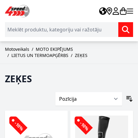
Skip to Content
Motoveikals
/
MOTO EKIPĒJUMS
/
LIETUS UN TERMOAPĢĒRBS
/
ZEĶES
ZEĶES
-10%
-10%