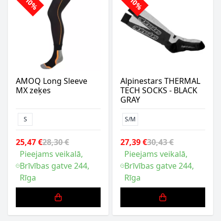
-10%
-10%
AMOQ Long Sleeve
Alpinestars THERMAL
MX zeķes
TECH SOCKS - BLACK
GRAY
S
S/M
25,47 €
28,30 €
27,39 €
30,43 €
Pieejams veikalā,
Pieejams veikalā,
Brīvības gatve 244,
Brīvības gatve 244,
Rīga
Rīga