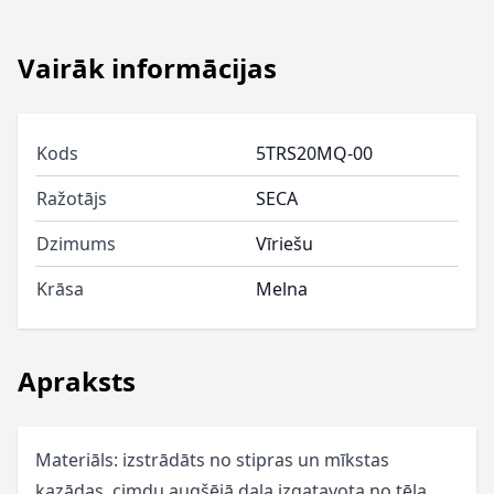
Vairāk informācijas
Kods
5TRS20MQ-00
Ražotājs
SECA
Dzimums
Vīriešu
Krāsa
Melna
Apraksts
Materiāls: izstrādāts no stipras un mīkstas
kazādas, cimdu augšējā daļa izgatavota no tēļa