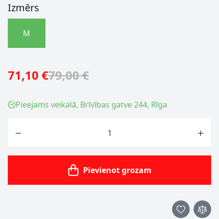
Izmērs
M
71,10 €
79,00 €
Pieejams veikalā, Brīvības gatve 244, Rīga
Skaits
Pievienot grozam