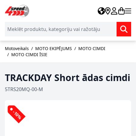
Skip to Content
Motoveikals
/
MOTO EKIPĒJUMS
/
MOTO CIMDI
/
MOTO CIMDI ĪSIE
TRACKDAY Short ādas cimdi
5TRS20MQ-00-M
-10%