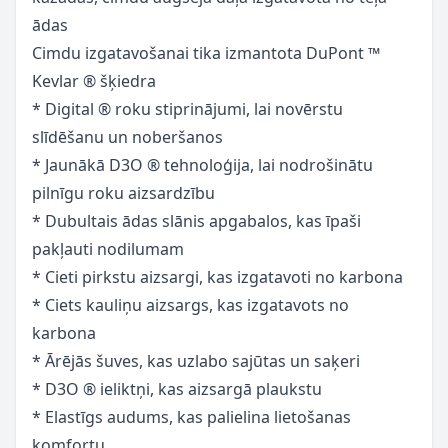
ādas
Cimdu izgatavošanai tika izmantota DuPont ™
Kevlar ® šķiedra
* Digital ® roku stiprinājumi, lai novērstu
slīdēšanu un noberšanos
* Jaunākā D3O ® tehnoloģija, lai nodrošinātu
pilnīgu roku aizsardzību
* Dubultais ādas slānis apgabalos, kas īpaši
pakļauti nodilumam
* Cieti pirkstu aizsargi, kas izgatavoti no karbona
* Ciets kauliņu aizsargs, kas izgatavots no
karbona
* Ārējās šuves, kas uzlabo sajūtas un saķeri
* D3O ® ieliktņi, kas aizsargā plaukstu
* Elastīgs audums, kas palielina lietošanas
komfortu