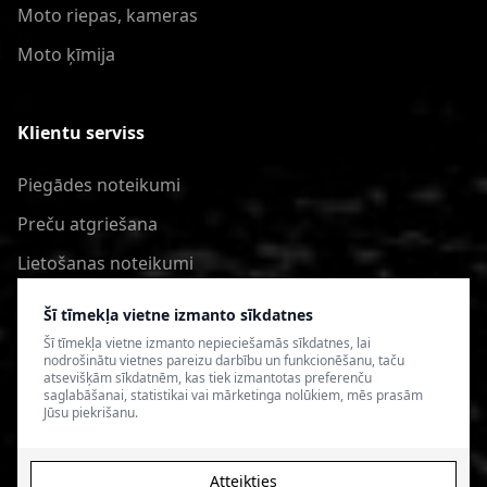
Moto riepas, kameras
Moto ķīmija
Klientu serviss
Piegādes noteikumi
Preču atgriešana
Lietošanas noteikumi
Privātuma politika
Šī tīmekļa vietne izmanto sīkdatnes
Šī tīmekļa vietne izmanto nepieciešamās sīkdatnes, lai
nodrošinātu vietnes pareizu darbību un funkcionēšanu, taču
atsevišķām sīkdatnēm, kas tiek izmantotas preferenču
saglabāšanai, statistikai vai mārketinga nolūkiem, mēs prasām
Jūsu piekrišanu.
Atteikties