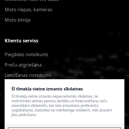
Moto riepas, kameras
Moto ķīmija
Klientu serviss
Piegādes noteikumi
Preču atgriešana
Lietošanas noteikumi
Privātuma politika
Šī tīmekļa vietne izmanto sīkdatnes
Šī tīmekļa vietne izmanto nepieciešamās sīkdatnes, lai
nodrošinātu vietnes pareizu darbību un funkcionēšanu, taču
atsevišķām sīkdatnēm, kas tiek izmantotas preferenču
saglabāšanai, statistikai vai mārketinga nolūkiem, mēs prasām
Jūsu piekrišanu.