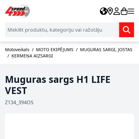
Skip to Content
Motoveikals
/
MOTO EKIPĒJUMS
/
MUGURAS SARGI, JOSTAS
/
ĶERMEŅA AIZSARGI
Muguras sargs H1 LIFE
VEST
Z134_394OS