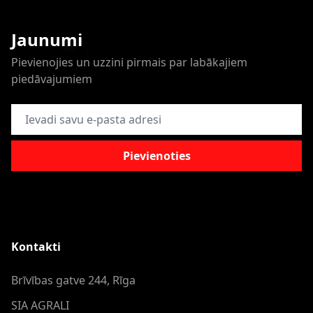
Jaunumi
Pievienojies un uzzini pirmais par labākajiem
piedāvajumiem
E-pasta adrese
Pievienoties
Kontakti
Brīvības gatve 244, Rīga
SIA AGRALI