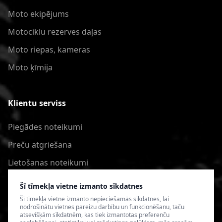
Moto ekipējums
Motociklu rezerves daļas
Moto riepas, kameras
Moto ķīmija
Klientu serviss
Piegādes noteikumi
Preču atgriešana
Lietošanas noteikumi
Privātuma politika
Šī tīmekļa vietne izmanto sīkdatnes
Šī tīmekļa vietne izmanto nepieciešamās sīkdatnes, lai
nodrošinātu vietnes pareizu darbību un funkcionēšanu, taču
atsevišķām sīkdatnēm, kas tiek izmantotas preferenču