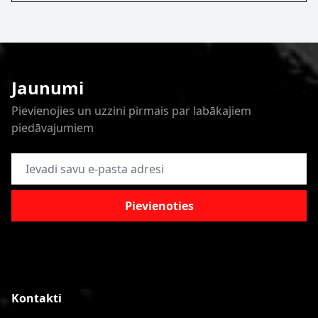
Jaunumi
Pievienojies un uzzini pirmais par labākajiem
piedāvajumiem
E-pasta adrese
Pievienoties
Kontakti