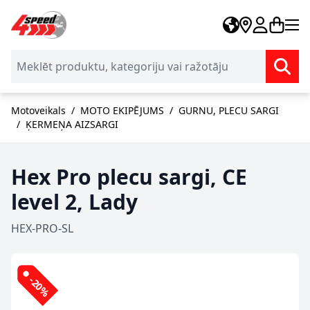
Skip to Content
Motoveikals
/
MOTO EKIPĒJUMS
/
GURNU, PLECU SARGI
/
ĶERMEŅA AIZSARGI
Hex Pro plecu sargi, CE
level 2, Lady
HEX-PRO-SL
-20%