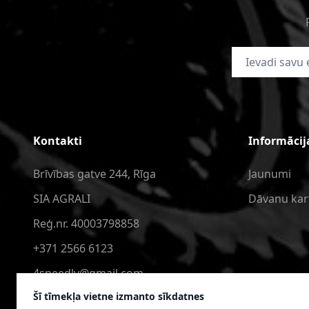
E-pasta adrese
Kontakti
Informācij
Brīvības gatve 244, Rīga
Jaunumi
SIA AGRALI
Dāvanu kar
Reģ.nr. 40003798858
+371 2566 6123
4speedlv@gmail.com
Šī tīmekļa vietne izmanto sīkdatnes