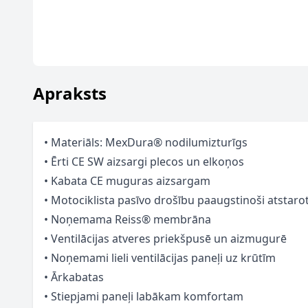
Apraksts
• Materiāls: MexDura® nodilumizturīgs
• Ērti CE SW aizsargi plecos un elkoņos
• Kabata CE muguras aizsargam
• Motociklista pasīvo drošību paaugstinoši atstarot
• Noņemama Reiss® membrāna
• Ventilācijas atveres priekšpusē un aizmugurē
• Noņemami lieli ventilācijas paneļi uz krūtīm
• Ārkabatas
• Stiepjami paneļi labākam komfortam