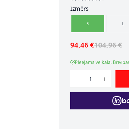
Izmērs
S
L
94,46 €
104,96 €
Pieejams veikalā, Brīvība
Skaits