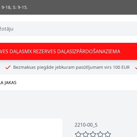
 9-18, S: 9-15.
VES DAĻAS
MX REZERVES DAĻAS
IZPĀRDOŠANA
ZIEMA
Bezmaksas piegāde jebkuram pasūtījumam virs 100 EUR
LA JAKAS
2210-00_S