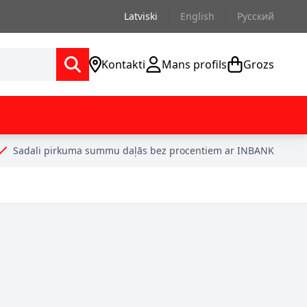
Latviski
English
Русский
Kontakti
Mans profils
Grozs
Sadali pirkuma summu daļās bez procentiem ar INBANK