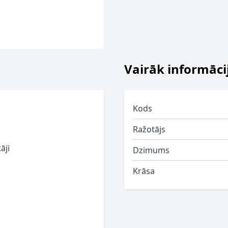
Vairāk informāci
Kods
Ražotājs
āji
Dzimums
Krāsa