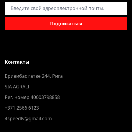
Адрес электронной почты
Подписаться
Контакты
Бривибас гатве 244, Рига
SIA AGRALI
Рег. номер 40003798858
+371 2566 6123
4speedlv@gmail.com