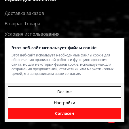
Доставка заказов
Bозврат Tовара
Условия использования
Политика конфиденциальности
Этот веб-сайт использует файлы cookie
Этот веб-сайт использует необходимые файлы cookie для
обеспечения правильной работы и функционирования
сайта, но для некоторых файлов cookie, используемых для
сохранения предпочтений, статистики или маркетинговых
целей, мы запрашиваем ваше согласие.
Decline
Настройки
© 2026 4SPEED.LV. Visas tiesības aizsargātas.
Interneta
veikala izveide - Magecode
.
Согласен