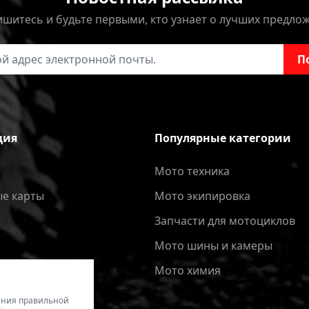
шитесь и будьте первыми, кто узнает о лучших предло
онной почты
П
ция
Популярные категории
Мото техника
е карты
Мото экипировка
Запчасти для мотоциклов
Мото шины и камеры
Мото химия
чения правильной