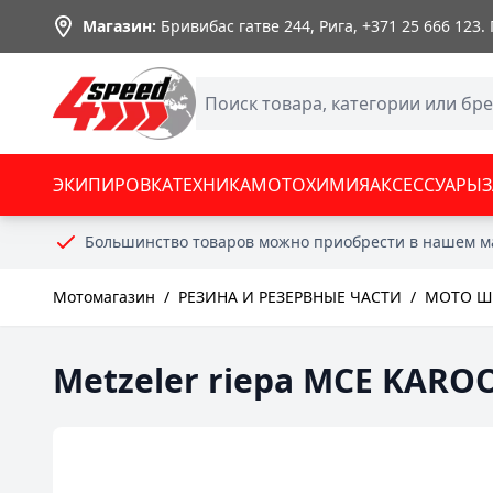
Skip to Content
Магазин:
Бривибас гатве 244, Рига,
+371 25 666 123
.
ЭКИПИРОВКА
ТЕХНИКА
МОТОХИМИЯ
АКСЕССУАРЫ
Большинство товаров можно приобрести в нашем м
Мотомагазин
/
РЕЗИНА И РЕЗЕРВНЫЕ ЧАСТИ
/
MOTO ШИ
Metzeler riepa MCE KAROO