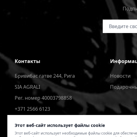
Подпи
Адрес электр
Контакты
Информа
Бривибас гатве 244, Рига
Новости
SIA AGRALI
Подарочны
Рег. номер 40003798858
+371 2566 6123
4speedlv@gmail.com
Этот веб-сайт использует файлы cookie
Этот веб-сайт использует необходимые файлы cookie для обеспе