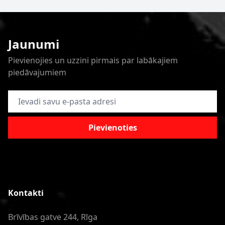
Jaunumi
Pievienojies un uzzini pirmais par labākajiem
piedāvajumiem
E-pasta adrese
Pievienoties
Kontakti
Brīvības gatve 244, Rīga