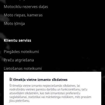
Motociklu rezerves daļas
Moto riepas, kameras
Moto ķīmija
Klientu serviss
Piegādes noteikumi
Preču atgriešana
Lietošanas noteikumi
Privātuma politika
Šī tīmekļa vietne izmanto sīkdatnes
Šī tīmekļa vietne izmanto nepieciešamās sīkdatnes, lai
nodrošinātu vietnes pareizu darbību un funkcionēšanu, taču
atsevišķām sīkdatnēm, kas tiek izmantotas preferenču
saglabāšanai, statistikai vai mārketinga nolūkiem, mēs prasām
Jūsu piekrišanu.