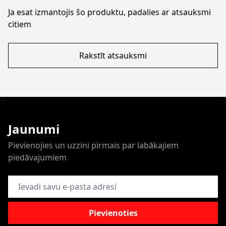
Ja esat izmantojis šo produktu, padalies ar atsauksmi
citiem
Rakstīt atsauksmi
Jaunumi
Pievienojies un uzzini pirmais par labākajiem
piedāvajumiem
E-pasta adrese
Pievienoties