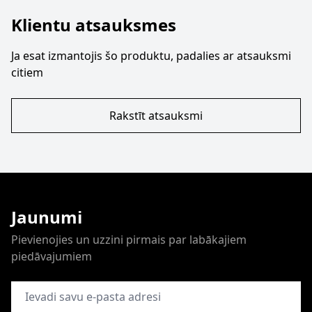
Klientu atsauksmes
Ja esat izmantojis šo produktu, padalies ar atsauksmi
citiem
Rakstīt atsauksmi
Jaunumi
Pievienojies un uzzini pirmais par labākajiem
piedāvajumiem
E-pasta adrese