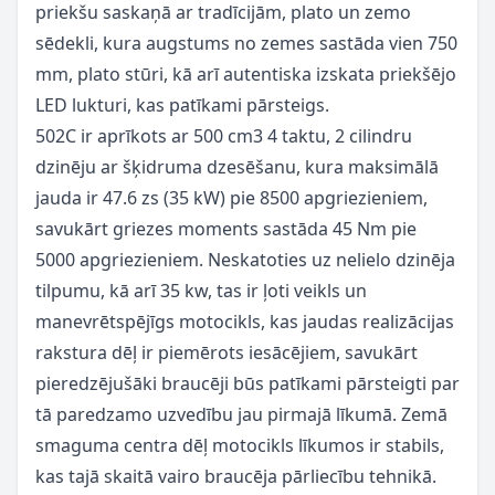
priekšu saskaņā ar tradīcijām, plato un zemo
sēdekli, kura augstums no zemes sastāda vien 750
mm, plato stūri, kā arī autentiska izskata priekšējo
LED lukturi, kas patīkami pārsteigs.
502C ir
aprīkots ar 500 cm3 4 taktu, 2 cilindru
dzinēju ar šķidruma dzesēšanu, kura maksimālā
jauda ir 47.6 zs (35 kW) pie 8500 apgriezieniem,
savukārt griezes moments sastāda 45 Nm pie
5000 apgriezieniem. Neskatoties uz nelielo dzinēja
tilpumu, kā arī 35 kw, tas ir ļoti veikls un
manevrētspējīgs motocikls, kas jaudas realizācijas
rakstura dēļ ir piemērots iesācējiem, savukārt
pieredzējušāki braucēji būs patīkami pārsteigti par
tā paredzamo uzvedību jau pirmajā līkumā. Zemā
smaguma centra dēļ motocikls līkumos ir stabils,
kas tajā skaitā vairo braucēja pārliecību tehnikā.