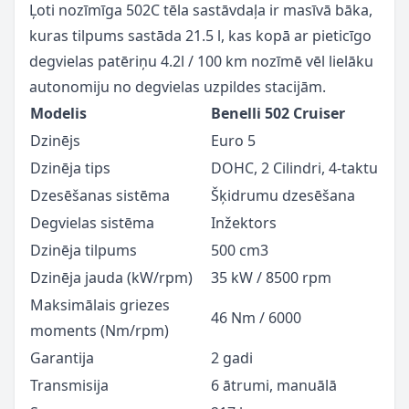
Ļoti nozīmīga 502C tēla sastāvdaļa ir masīvā bāka,
kuras tilpums sastāda 21.5 l, kas kopā ar pieticīgo
degvielas patēriņu 4.2l / 100 km nozīmē vēl lielāku
autonomiju no degvielas uzpildes stacijām.
Modelis
Benelli 502 Cruiser
Dzinējs
Euro 5
Dzinēja tips
DOHC, 2 Cilindri, 4-taktu
Dzesēšanas sistēma
Šķidrumu dzesēšana
Degvielas sistēma
Inžektors
Dzinēja tilpums
500 cm3
Dzinēja jauda (kW/rpm)
35 kW / 8500 rpm
Maksimālais griezes
46 Nm / 6000
moments (Nm/rpm)
Garantija
2 gadi
Transmisija
6 ātrumi, manuālā