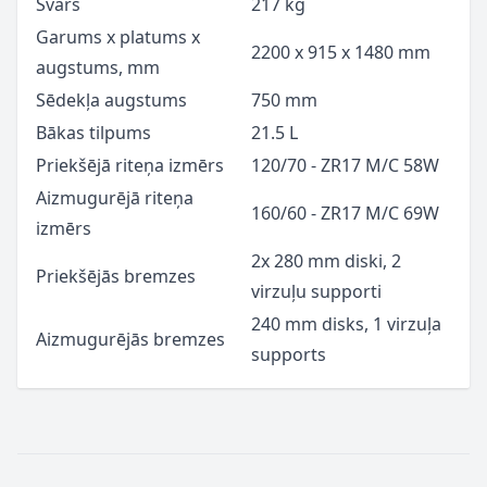
Svars
217 kg
Garums x platums x
2200 x 915 x 1480 mm
augstums, mm
Sēdekļa augstums
750 mm
Bākas tilpums
21.5 L
Priekšējā riteņa izmērs
120/70 - ZR17 M/C 58W
Aizmugurējā riteņa
160/60 - ZR17 M/C 69W
izmērs
2x 280 mm diski, 2
Priekšējās bremzes
virzuļu supporti
240 mm disks, 1 virzuļa
Aizmugurējās
bremzes
supports