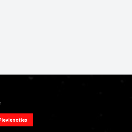
m
Pievienoties