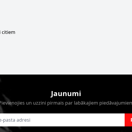
 citiem
Jaunumi
Pievienojies un uzzini pirmais par labākajiem piedāvajumie