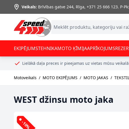
Skip to Content
Veikals:
Brīvības gatve 244, Rīga
,
+371 25 666 123.
P-Pk:
EKIPĒJUMS
TEHNIKA
MOTO ĶĪMIJA
APRĪKOJUMS
REZER
Lielākā daļa preces ir pieejamas uz vietas mūsu veikalā
Motoveikals
/
MOTO EKIPĒJUMS
/
MOTO JAKAS
/
TEKSTI
WEST džinsu moto jaka
-10%