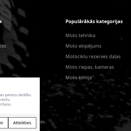
a
Populārākās kategorijas
Moto tehnika
tes
Moto ekipējums
Motociklu rezerves daļas
Moto riepas, kameras
Moto ķīmija
nes pareizu darbību
erenču
rišanu.
kala izveide - Magecode
.
mi
Atteikties