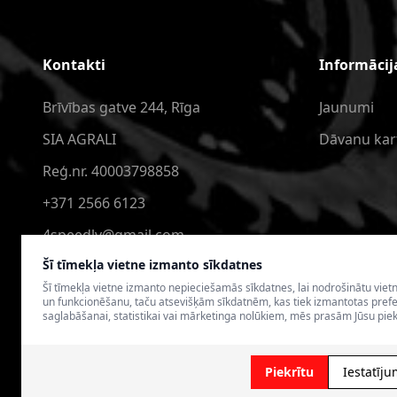
Kontakti
Informācij
Brīvības gatve 244, Rīga
Jaunumi
SIA AGRALI
Dāvanu kar
Reģ.nr. 40003798858
+371 2566 6123
4speedlv@gmail.com
Šī tīmekļa vietne izmanto sīkdatnes
Šī tīmekļa vietne izmanto nepieciešamās sīkdatnes, lai nodrošinātu viet
un funkcionēšanu, taču atsevišķām sīkdatnēm, kas tiek izmantotas pref
saglabāšanai, statistikai vai mārketinga nolūkiem, mēs prasām Jūsu piek
© 2026 4SPEED.LV. Visas tiesības aizsargātas.
Interneta vei
Piekrītu
Iestatīju