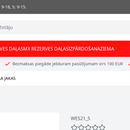
 9-18, S: 9-15.
VES DAĻAS
MX REZERVES DAĻAS
IZPĀRDOŠANA
ZIEMA
Bezmaksas piegāde jebkuram pasūtījumam virs 100 EUR
LA JAKAS
WES21_S