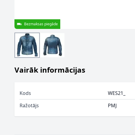
Bezmaksas piegāde
Vairāk informācijas
Kods
WES21_
Ražotājs
PMJ