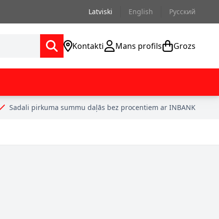
Latviski
English
Русский
Kontakti
Mans profils
Grozs
Sadali pirkuma summu daļās bez procentiem ar INBANK