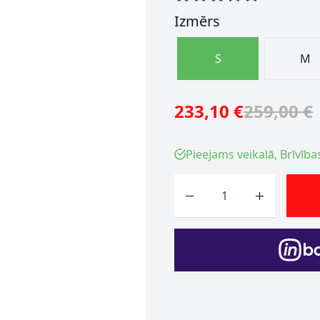
Izmērs
S
M
233,10 €
259,00 €
Pieejams veikalā, Brīvība
Skaits