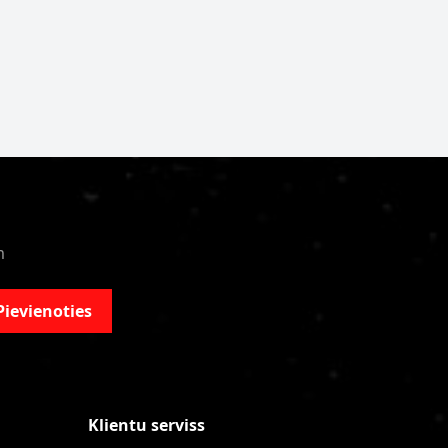
m
Pievienoties
Klientu serviss