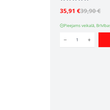
35,91 €
39,90 €
Pieejams veikalā, Brīvība
Skaits