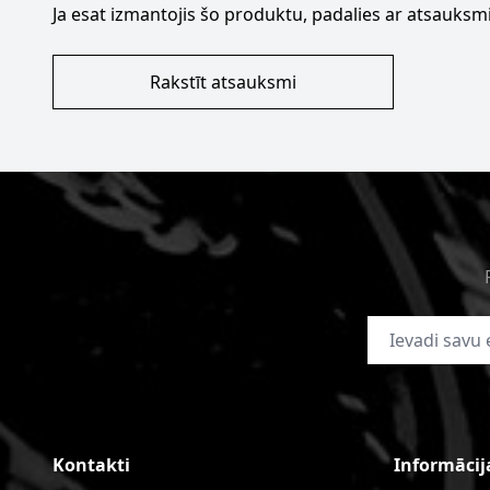
Ja esat izmantojis šo produktu, padalies ar atsauksmi
Rakstīt atsauksmi
E-pasta adrese
Kontakti
Informācij