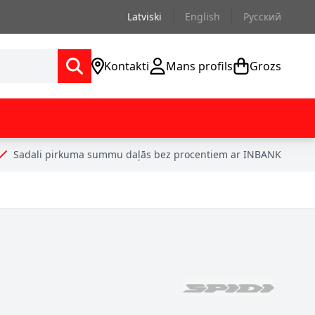
Latviski
English
Русский
Kontakti
Mans profils
Grozs
Sadali pirkuma summu daļās bez procentiem ar INBANK