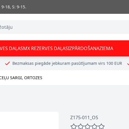
 9-18, S: 9-15.
VES DAĻAS
MX REZERVES DAĻAS
IZPĀRDOŠANA
ZIEMA
Bezmaksas piegāde jebkuram pasūtījumam virs 100 EUR
CEĻU SARGI, ORTOZES
Z175-011_OS