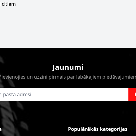
 citiem
Jaunumi
Pievienojies un uzzini pirmais par labākajiem piedāvajumie
a
Populārākās kategorijas