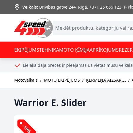
Skip to Content
Veikals:
Brīvības gatve 244, Rīga
,
+371 25 666 123.
P-Pk:
EKIPĒJUMS
TEHNIKA
MOTO ĶĪMIJA
APRĪKOJUMS
REZER
Lielākā daļa preces ir pieejamas uz vietas mūsu veikalā
Motoveikals
/
MOTO EKIPĒJUMS
/
ĶERMEŅA AIZSARGI
/
Warrior E. Slider
-10%