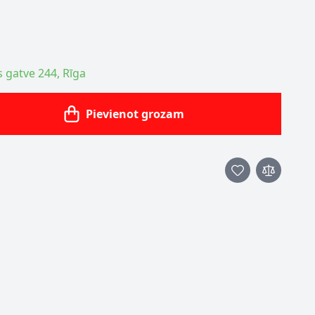
s gatve 244, Rīga
Pievienot grozam