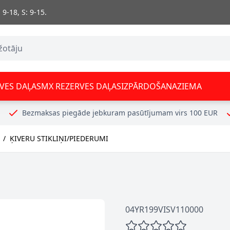
 9-18, S: 9-15.
VES DAĻAS
MX REZERVES DAĻAS
IZPĀRDOŠANA
ZIEMA
Bezmaksas piegāde jebkuram pasūtījumam virs 100 EUR
/
ĶIVERU STIKLIŅI/PIEDERUMI
04YR199VISV110000