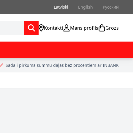
Latviski
English
Русский
Kontakti
Mans profils
Grozs
Sadali pirkuma summu daļās bez procentiem ar INBANK