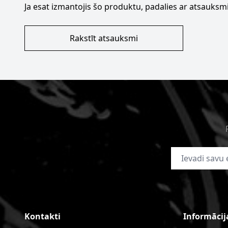
Ja esat izmantojis šo produktu, padalies ar atsauksmi
Rakstīt atsauksmi
E-pasta adrese
Kontakti
Informācij