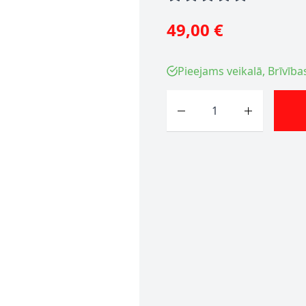
49,00 €
Pieejams veikalā, Brīvība
Skaits