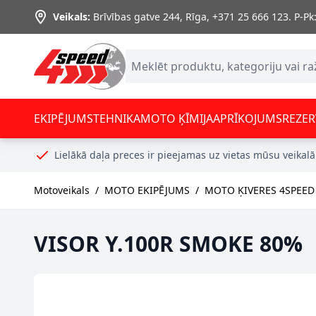
Skip to Content
Veikals:
Brīvības gatve 244, Rīga
,
+371 25 666 123.
P-Pk:
EKIPĒJUMS
TEHNIKA
MOTO ĶĪMIJA
APRĪKOJUMS
REZER
Lielākā daļa preces ir pieejamas uz vietas mūsu veikalā
Motoveikals
/
MOTO EKIPĒJUMS
/
MOTO ĶIVERES 4SPEED
VISOR Y.100R SMOKE 80%