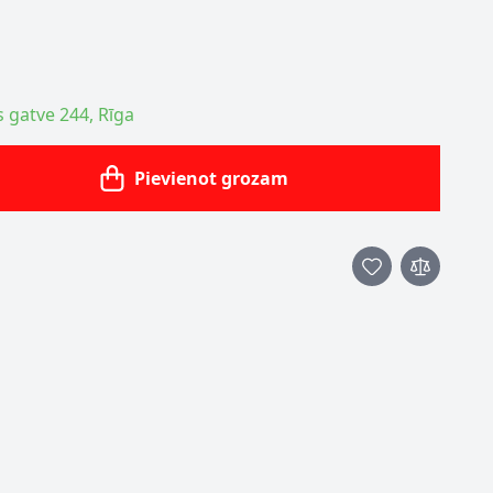
s gatve 244, Rīga
Pievienot grozam