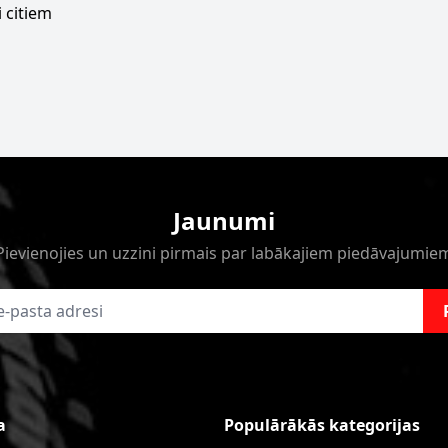
 citiem
Jaunumi
Pievienojies un uzzini pirmais par labākajiem piedāvajumie
a
Populārākās kategorijas