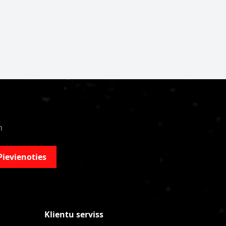
m
Pievienoties
Klientu serviss