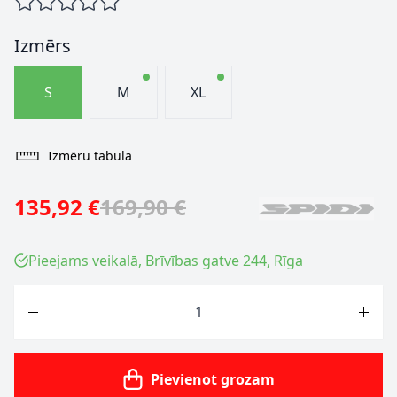
Izmērs
S
M
XL
Izmēru tabula
135,92 €
169,90 €
Pieejams veikalā, Brīvības gatve 244, Rīga
Skaits
Pievienot grozam