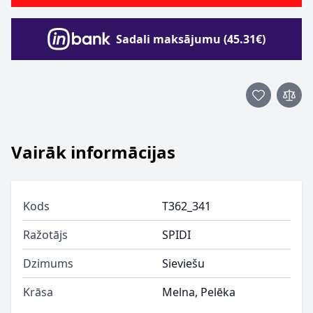
Sadali maksājumu (45.31€)
Vairāk informācijas
Kods
T362_341
Ražotājs
SPIDI
Dzimums
Sieviešu
Krāsa
Melna, Pelēka