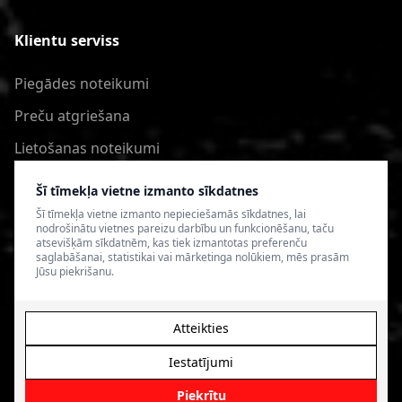
Klientu serviss
Piegādes noteikumi
Preču atgriešana
Lietošanas noteikumi
Privātuma politika
Šī tīmekļa vietne izmanto sīkdatnes
Šī tīmekļa vietne izmanto nepieciešamās sīkdatnes, lai
nodrošinātu vietnes pareizu darbību un funkcionēšanu, taču
atsevišķām sīkdatnēm, kas tiek izmantotas preferenču
saglabāšanai, statistikai vai mārketinga nolūkiem, mēs prasām
Jūsu piekrišanu.
Atteikties
Iestatījumi
© 2026 4SPEED.LV. Visas tiesības aizsargātas.
Interneta
veikala izveide - Magecode
.
Piekrītu