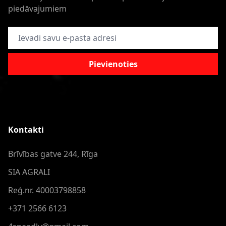
piedāvajumiem
E-pasta adrese
Pievienoties
Kontakti
Brīvības gatve 244, Rīga
SIA AGRALI
Reģ.nr. 40003798858
+371 2566 6123