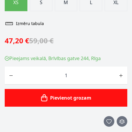
XS
S
M
L
XL
Izmēru tabula
47,20 €
59,00 €
Pieejams veikalā, Brīvības gatve 244, Rīga
Skaits
Pievienot grozam