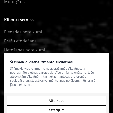
Moto ķīmija
Klientu serviss
Piegādes noteikumi
Preču atgriešana
Lietošanas noteikumi
Privātuma politika
Šī tīmekļa vietne izmanto sīkdatnes
Šī tīmekļa vietne izmanto nepieciešamās sīkdatnes, lai
nodrošinātu vietnes pareizu darbību un funkcionēšanu, taču
atsevišķām sīkdatnēm, kas tiek izmantotas preferenču
saglabāšanai, statistikai vai mārketinga nolūkiem, mēs prasām
Jūsu piekrišanu.
Atteikties
Iestatījumi
© 2026 4SPEED.LV. Visas tiesības aizsargātas.
Interneta