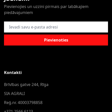
Pievienojies un uzzini pirmais par labākajiem
piedāvajumiem
E-pasta adrese
Pievienoties
Kontakti
Brīvības gatve 244, Rīga
SIA AGRALI
Reģ.nr. 40003798858
+371 2566 6123