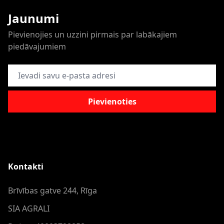
Jaunumi
Pievienojies un uzzini pirmais par labākajiem
piedāvajumiem
E-pasta adrese
Pievienoties
Kontakti
Brīvības gatve 244, Rīga
SIA AGRALI