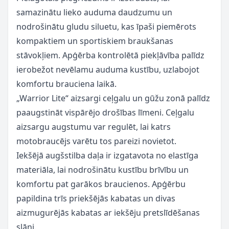
samazinātu lieko auduma daudzumu un
nodrošinātu gludu siluetu, kas īpaši piemērots
kompaktiem un sportiskiem braukšanas
stāvokļiem. Apģērba kontrolētā piekļāvība palīdz
ierobežot nevēlamu auduma kustību, uzlabojot
komfortu brauciena laikā.
„Warrior Lite“ aizsargi ceļgalu un gūžu zonā palīdz
paaugstināt vispārējo drošības līmeni. Ceļgalu
aizsargu augstumu var regulēt, lai katrs
motobraucējs varētu tos pareizi novietot.
Iekšējā augšstilba daļa ir izgatavota no elastīga
materiāla, lai nodrošinātu kustību brīvību un
komfortu pat garākos braucienos. Apģērbu
papildina trīs priekšējās kabatas un divas
aizmugurējās kabatas ar iekšēju pretslīdēšanas
slāni.