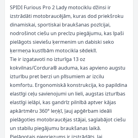
SPIDI Furious Pro 2 Lady motociklu džinsi ir
izstrādāti motobraucējām, kuras dod priekšroku
dinamiskai, sportiskai braukšanas pozīcijai,
nodrošinot ciešu un precīzu piegājumu, kas īpaši
pielāgots sieviešu ķermenim un dabiski seko
ķermeņa kustībām motocikla sēdeklī.
Tie ir izgatavoti no izturīga 13 oz
kokvilnas/Cordura® auduma, kas apvieno augstu
izturību pret berzi un plīsumiem ar izcilu
komfortu. Ergonomiskā konstrukcija, ko papildina
elastīgi ceļu savienojumi un lieli, augstas izturības
elastīgi ielāpi, kas gandrīz pilnībā aptver kājas
apkārtmēru 360° leņķī, ļauj apģērbam ideāli
pielāgoties motobraucējas stājai, saglabājot ciešu
un stabilu piegājumu braukšanas laikā.
Pielāgotais piegriezums ir izstrādāts, lai