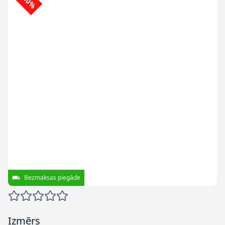
-10%
Bezmaksas piegāde
Izmērs