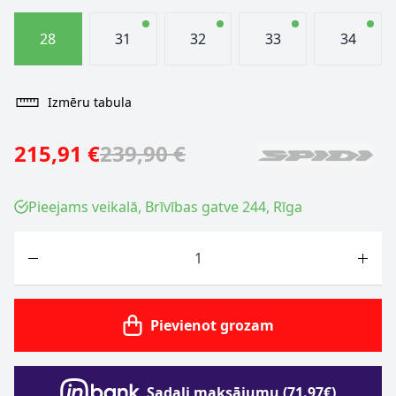
28
31
32
33
34
Izmēru tabula
215,91 €
239,90 €
Pieejams veikalā, Brīvības gatve 244, Rīga
Skaits
Pievienot grozam
Sadali maksājumu (71.97€)