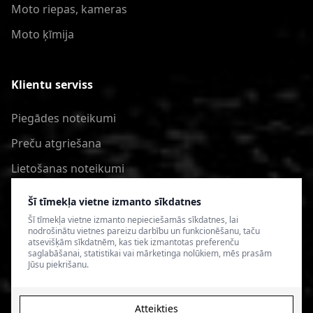
Moto riepas, kameras
Moto ķīmija
Klientu serviss
Piegādes noteikumi
Preču atgriešana
Lietošanas noteikumi
Privātuma politika
Šī tīmekļa vietne izmanto sīkdatnes
Šī tīmekļa vietne izmanto nepieciešamās sīkdatnes, lai
nodrošinātu vietnes pareizu darbību un funkcionēšanu, taču
atsevišķām sīkdatnēm, kas tiek izmantotas preferenču
saglabāšanai, statistikai vai mārketinga nolūkiem, mēs prasām
Jūsu piekrišanu.
Atteikties