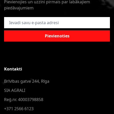
Pievienojies un uzzini pirmais par labākajiem
piedāvajumiem
E-pasta adrese
Pievienoties
Kontakti
Brīvības gatve 244, Rīga
SIA AGRALI
Reģ.nr. 40003798858
+371 2566 6123