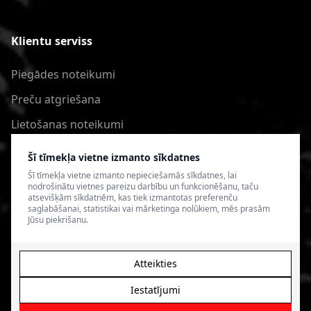
Klientu serviss
Piegādes noteikumi
Preču atgriešana
Lietošanas noteikumi
Privātuma politika
Šī tīmekļa vietne izmanto sīkdatnes
Šī tīmekļa vietne izmanto nepieciešamās sīkdatnes, lai
nodrošinātu vietnes pareizu darbību un funkcionēšanu, taču
atsevišķām sīkdatnēm, kas tiek izmantotas preferenču
saglabāšanai, statistikai vai mārketinga nolūkiem, mēs prasām
Jūsu piekrišanu.
Atteikties
Iestatījumi
© 2026 4SPEED.LV. Visas tiesības aizsargātas.
Interneta
veikala izveide - Magecode
.