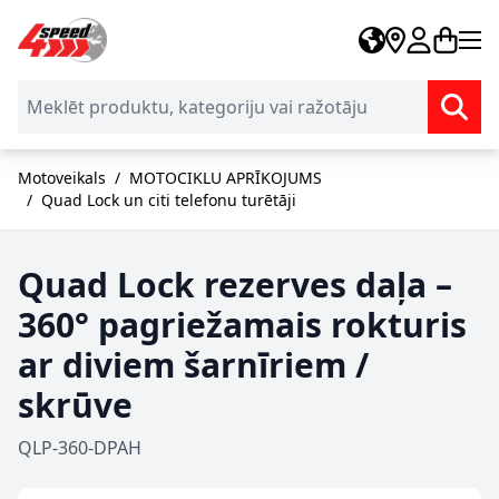
Skip to Content
Motoveikals
/
MOTOCIKLU APRĪKOJUMS
/
Quad Lock un citi telefonu turētāji
Quad Lock rezerves daļa –
360° pagriežamais rokturis
ar diviem šarnīriem /
skrūve
QLP-360-DPAH