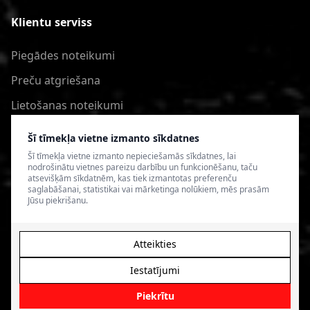
Klientu serviss
Piegādes noteikumi
Preču atgriešana
Lietošanas noteikumi
Privātuma politika
Šī tīmekļa vietne izmanto sīkdatnes
Šī tīmekļa vietne izmanto nepieciešamās sīkdatnes, lai
nodrošinātu vietnes pareizu darbību un funkcionēšanu, taču
atsevišķām sīkdatnēm, kas tiek izmantotas preferenču
saglabāšanai, statistikai vai mārketinga nolūkiem, mēs prasām
Jūsu piekrišanu.
Atteikties
Iestatījumi
© 2026 4SPEED.LV. Visas tiesības aizsargātas.
Interneta
veikala izveide - Magecode
.
Piekrītu