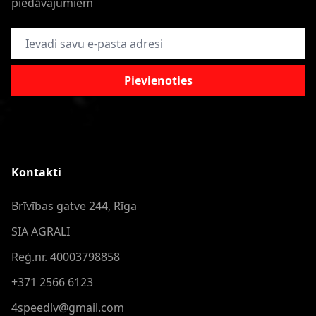
piedāvajumiem
E-pasta adrese
Pievienoties
Kontakti
Brīvības gatve 244, Rīga
SIA AGRALI
Reģ.nr. 40003798858
+371 2566 6123
4speedlv@gmail.com