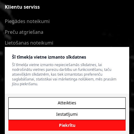
Klientu serviss
Piegādes noteikumi
Preču atgriešana
Lietošanas noteikumi
Privātuma politika
Šī tīmekļa vietne izmanto sīkdatnes
Šī tīmekļa vietne izmanto nepieciešamās sīkdatnes, lai
nodrošinātu vietnes pareizu darbību un funkcionēšanu, taču
atsevišķām sīkdatnēm, kas tiek izmantotas preferenču
saglabāšanai, statistikai vai mārketinga nolūkiem, mēs prasām
Jūsu piekrišanu.
Atteikties
Iestatījumi
© 2026 4SPEED.LV. Visas tiesības aizsargātas.
Interneta
veikala izveide - Magecode
.
Piekrītu