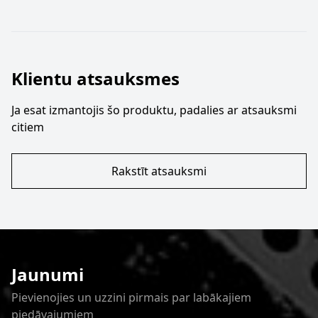
Klientu atsauksmes
Ja esat izmantojis šo produktu, padalies ar atsauksmi
citiem
Rakstīt atsauksmi
Jaunumi
Pievienojies un uzzini pirmais par labākajiem
piedāvajumiem