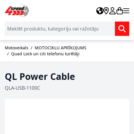
Skip to Content
Motoveikals
/
MOTOCIKLU APRĪKOJUMS
/
Quad Lock un citi telefonu turētāji
QL Power Cable
QLA-USB-1100C