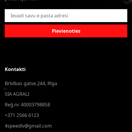
E-pasta adrese
Pievienoties
Kontakti
Brīvības gatve 244, Rīga
SIA AGRALI
Reģ.nr. 40003798858
+371 2566 6123
4speedlv@gmail.com