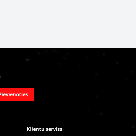
m
Pievienoties
Klientu serviss