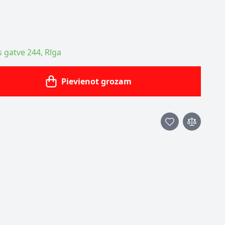
s gatve 244, Rīga
Pievienot grozam