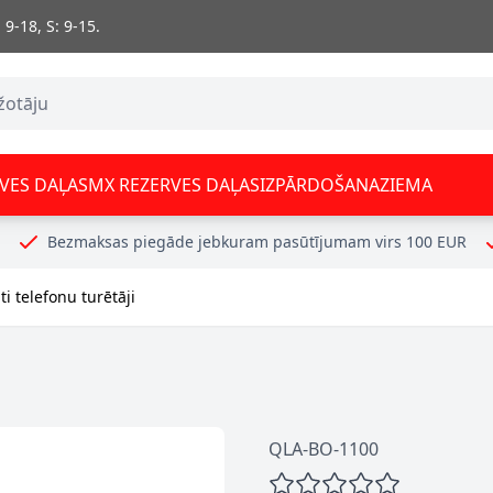
 9-18, S: 9-15.
VES DAĻAS
MX REZERVES DAĻAS
IZPĀRDOŠANA
ZIEMA
Bezmaksas piegāde jebkuram pasūtījumam virs 100 EUR
i telefonu turētāji
QLA-BO-1100