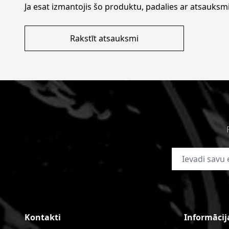
Ja esat izmantojis šo produktu, padalies ar atsauksmi
Rakstīt atsauksmi
E-pasta adrese
Kontakti
Informācij