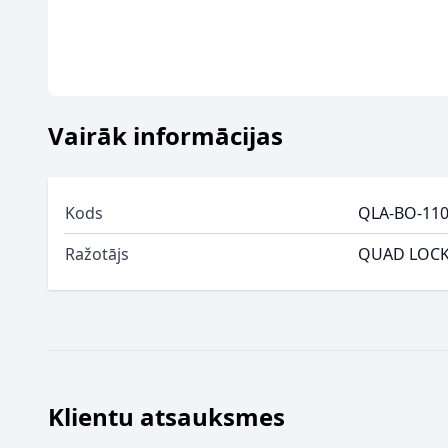
Vairāk informācijas
Kods
QLA-BO-11
Ražotājs
QUAD LOC
Klientu atsauksmes