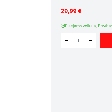
29,99 €
Pieejams veikalā, Brīvība
Skaits