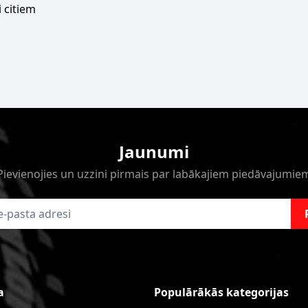
 citiem
Jaunumi
Pievienojies un uzzini pirmais par labākajiem piedāvajumie
a
Populārākās kategorijas