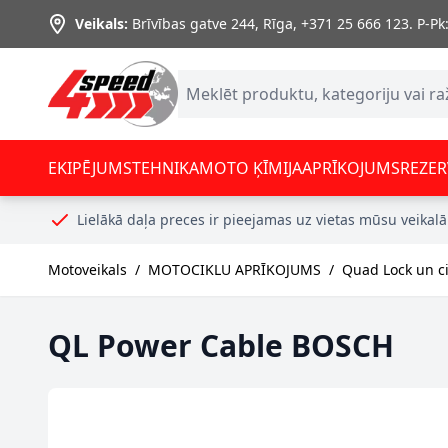
Skip to Content
Veikals:
Brīvības gatve 244, Rīga
,
+371 25 666 123.
P-Pk:
EKIPĒJUMS
TEHNIKA
MOTO ĶĪMIJA
APRĪKOJUMS
REZER
Lielākā daļa preces ir pieejamas uz vietas mūsu veikalā
Motoveikals
/
MOTOCIKLU APRĪKOJUMS
/
Quad Lock un cit
QL Power Cable BOSCH