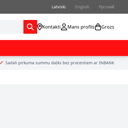
Latviski
English
Русский
Kontakti
Mans profils
Grozs
Sadali pirkuma summu daļās bez procentiem ar INBANK