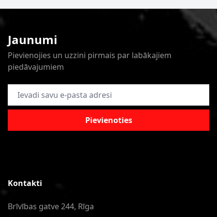
Jaunumi
Pievienojies un uzzini pirmais par labākajiem
piedāvajumiem
E-pasta adrese
Pievienoties
Kontakti
Brīvības gatve 244, Rīga