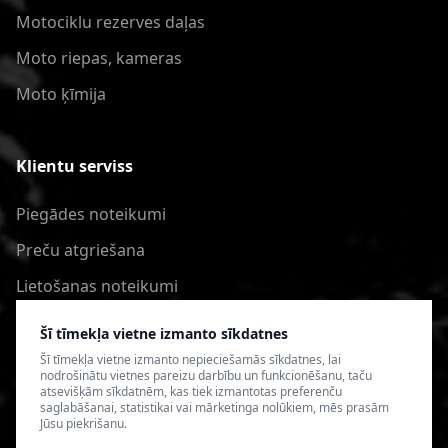
Motociklu rezerves daļas
Moto riepas, kameras
Moto ķīmija
Klientu serviss
Piegādes noteikumi
Preču atgriešana
Lietošanas noteikumi
Privātuma politika
Šī tīmekļa vietne izmanto sīkdatnes
Šī tīmekļa vietne izmanto nepieciešamās sīkdatnes, lai
nodrošinātu vietnes pareizu darbību un funkcionēšanu, taču
atsevišķām sīkdatnēm, kas tiek izmantotas preferenču
saglabāšanai, statistikai vai mārketinga nolūkiem, mēs prasām
Jūsu piekrišanu.