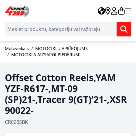
Skip to Content
Motoveikals
/
MOTOCIKLU APRĪKOJUMS
/
MOTOCIKLA AIZSARGI PIEDERUMI
Offset Cotton Reels,YAM
YZF-R617-,MT-09
(SP)21-,Tracer 9(GT)’21-,XSR
90022-
CR0065BK