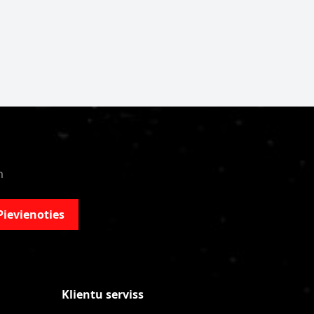
m
Pievienoties
Klientu serviss