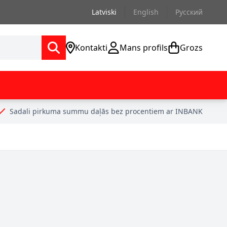
Latviski
English
Русский
Kontakti
Mans profils
Grozs
Sadali pirkuma summu daļās bez procentiem ar INBANK