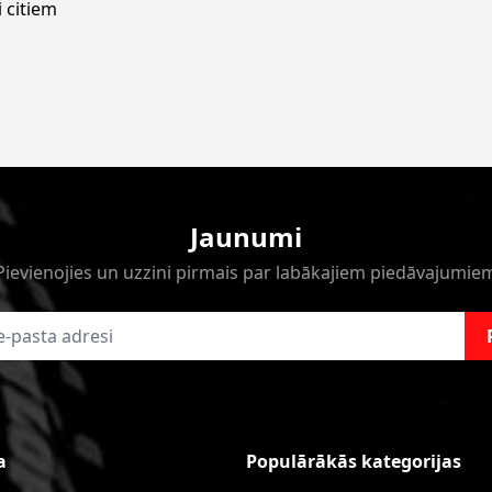
 citiem
Jaunumi
Pievienojies un uzzini pirmais par labākajiem piedāvajumie
a
Populārākās kategorijas