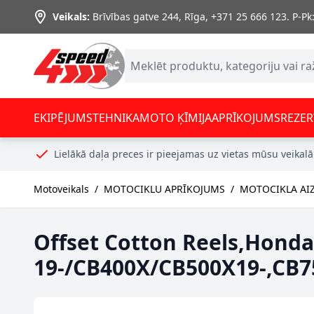
Skip to Content
Veikals:
Brīvības gatve 244, Rīga
,
+371 25 666 123.
P-Pk:
EKIPĒJUMS
TEHNIKA
MOTO ĶĪMIJA
APRĪKOJUMS
REZER
Lielākā daļa preces ir pieejamas uz vietas mūsu veikalā
Motoveikals
/
MOTOCIKLU APRĪKOJUMS
/
MOTOCIKLA AI
Offset Cotton Reels,Hond
19-/CB400X/CB500X19-,CB7