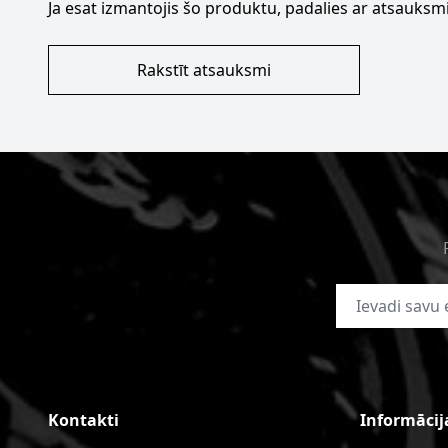
Ja esat izmantojis šo produktu, padalies ar atsauksmi
Rakstīt atsauksmi
E-pasta adrese
Kontakti
Informācij