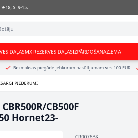
 9-18, S: 9-15.
VES DAĻAS
MX REZERVES DAĻAS
IZPĀRDOŠANA
ZIEMA
Bezmaksas piegāde jebkuram pasūtījumam virs 100 EUR
ZSARGI PIEDERUMI
a CBR500R/CB500F
50 Hornet23-
CR0076BK