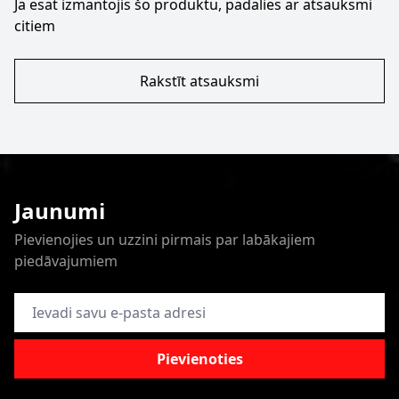
Ja esat izmantojis šo produktu, padalies ar atsauksmi
citiem
Rakstīt atsauksmi
Jaunumi
Pievienojies un uzzini pirmais par labākajiem
piedāvajumiem
E-pasta adrese
Pievienoties