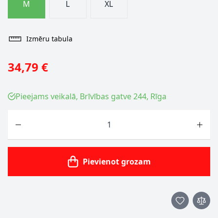
M
L
XL
Izmēru tabula
34,79 €
Pieejams veikalā, Brīvības gatve 244, Rīga
Skaits
Pievienot grozam