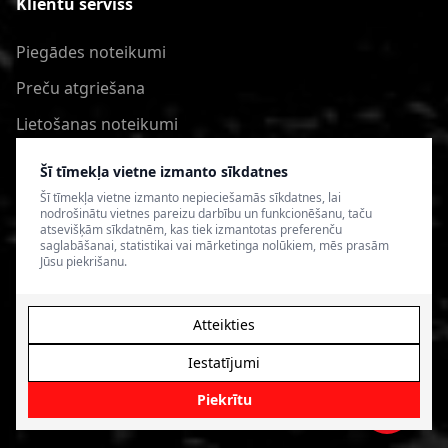
Klientu serviss
Piegādes noteikumi
Preču atgriešana
Lietošanas noteikumi
Privātuma politika
Šī tīmekļa vietne izmanto sīkdatnes
Šī tīmekļa vietne izmanto nepieciešamās sīkdatnes, lai
nodrošinātu vietnes pareizu darbību un funkcionēšanu, taču
atsevišķām sīkdatnēm, kas tiek izmantotas preferenču
saglabāšanai, statistikai vai mārketinga nolūkiem, mēs prasām
Jūsu piekrišanu.
Atteikties
Iestatījumi
© 2026 4SPEED.LV. Visas tiesības aizsargātas.
Interneta
veikala izveide - Magecode
.
Piekrītu