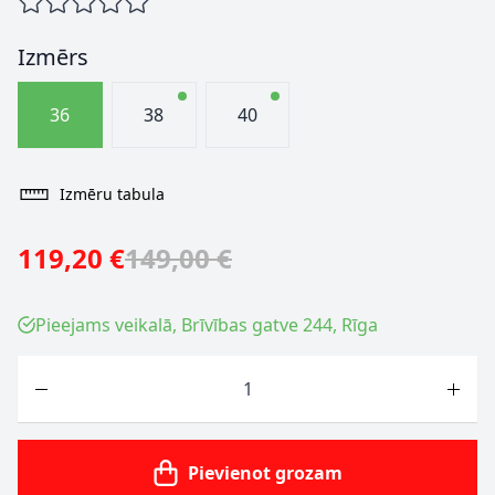
Izmērs
36
38
40
Izmēru tabula
119,20 €
149,00 €
Pieejams veikalā, Brīvības gatve 244, Rīga
Skaits
Pievienot grozam