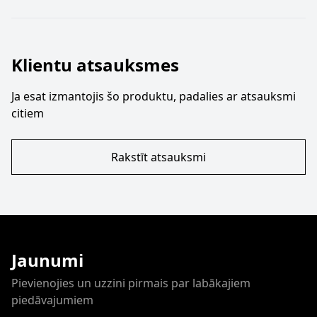
Klientu atsauksmes
Ja esat izmantojis šo produktu, padalies ar atsauksmi
citiem
Rakstīt atsauksmi
Jaunumi
Pievienojies un uzzini pirmais par labākajiem
piedāvajumiem