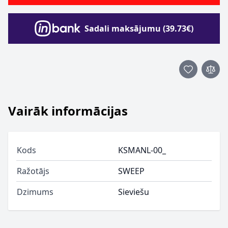
Sadali maksājumu (39.73€)
Vairāk informācijas
Kods
KSMANL-00_
Ražotājs
SWEEP
Dzimums
Sieviešu