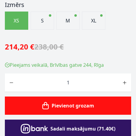
Izmērs
XS
S
M
XL
214,20 €
238,00 €
Pieejams veikalā, Brīvības gatve 244, Rīga
Skaits
Pievienot grozam
Sadali maksājumu (71.40€)