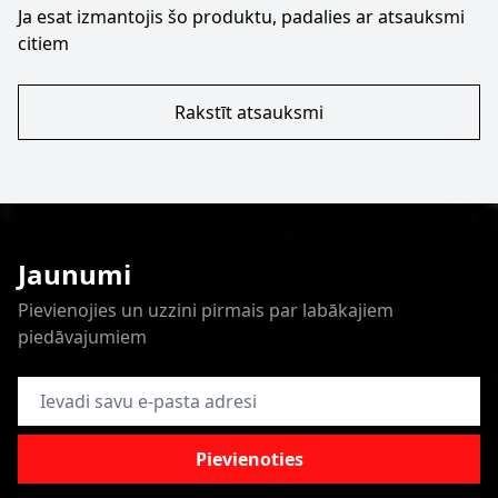
Ja esat izmantojis šo produktu, padalies ar atsauksmi
citiem
Rakstīt atsauksmi
Jaunumi
Pievienojies un uzzini pirmais par labākajiem
piedāvajumiem
E-pasta adrese
Pievienoties