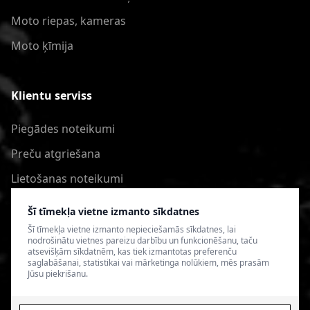
Moto riepas, kameras
Moto ķīmija
Klientu serviss
Piegādes noteikumi
Preču atgriešana
Lietošanas noteikumi
Privātuma politika
Šī tīmekļa vietne izmanto sīkdatnes
Šī tīmekļa vietne izmanto nepieciešamās sīkdatnes, lai
nodrošinātu vietnes pareizu darbību un funkcionēšanu, taču
atsevišķām sīkdatnēm, kas tiek izmantotas preferenču
saglabāšanai, statistikai vai mārketinga nolūkiem, mēs prasām
Jūsu piekrišanu.