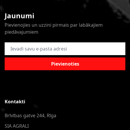
Jaunumi
Pievienojies un uzzini pirmais par labākajiem
piedāvajumiem
E-pasta adrese
Pievienoties
Kontakti
Brīvības gatve 244, Rīga
SIA AGRALI