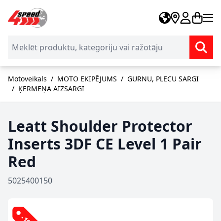
Skip to Content
Motoveikals
/
MOTO EKIPĒJUMS
/
GURNU, PLECU SARGI
/
ĶERMEŅA AIZSARGI
Leatt Shoulder Protector
Inserts 3DF CE Level 1 Pair
Red
5025400150